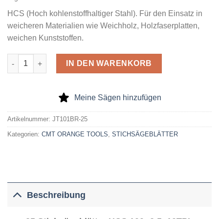
HCS (Hoch kohlenstoffhaltiger Stahl). Für den Einsatz in
weicheren Materialien wie Weichholz, Holzfaserplatten,
weichen Kunststoffen.
25 Stichsägeblätter HCS 100x2,5x10TPI (Holz/Gerade/Fein) Men
IN DEN WARENKORB
Meine Sägen hinzufügen
Artikelnummer:
JT101BR-25
Kategorien:
CMT ORANGE TOOLS
,
STICHSÄGEBLÄTTER
Beschreibung