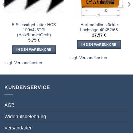
5 Stichsägeblätter HCS
Hartmetallbestückte
100x4x6TPI
Lochsäge 40X52/63
(Holz/Kurve/Grob)
27,57
€
5,75
€
IN DEN WARENKORB
IN DEN WARENKORB
zzgl.
Versandkosten
zzgl.
Versandkosten
KUNDENSERVICE
AGB
Widerrufsbelehrung
Versandarten