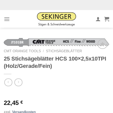
Zum
Inhalt
springen
CMT ORANGE TOOLS
/
STICHSÄGEBLÄTTER
25 Stichsägeblätter HCS 100×2,5x10TPI
Meine
(Holz/Gerade/Fein)
Sägen
hinzufügen
22,45
€
zzgl.
Versandkosten