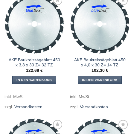
Meine
Meine
Sägen
Sägen
hinzufügen
hinzufügen
AKE Baukreissägeblatt 450
AKE Baukreissägeblatt 450
x 3,8 x 30 Z= 32 TZ
x 4,0 x 30 Z= 14 TZ
122,68
€
102,30
€
IN DEN WARENKORB
IN DEN WARENKORB
inkl. MwSt.
inkl. MwSt.
zzgl.
Versandkosten
zzgl.
Versandkosten