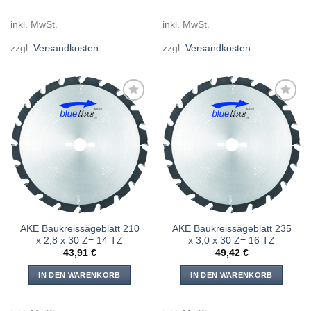
inkl. MwSt.
inkl. MwSt.
zzgl.
Versandkosten
zzgl.
Versandkosten
Meine
Meine
Sägen
Sägen
hinzufügen
hinzufügen
AKE Baukreissägeblatt 210
AKE Baukreissägeblatt 235
x 2,8 x 30 Z= 14 TZ
x 3,0 x 30 Z= 16 TZ
43,91
€
49,42
€
IN DEN WARENKORB
IN DEN WARENKORB