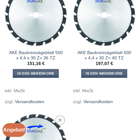
Meine
Meine
Sägen
Sägen
hinzufügen
hinzufügen
AKE Baukreissägeblatt 500
AKE Baukreissägeblatt 600
x 4,4 x 30 Z= 36 TZ
x 4,4 x 30 Z= 40 TZ
151,16
€
197,07
€
IN DEN WARENKORB
IN DEN WARENKORB
inkl. MwSt.
inkl. MwSt.
zzgl.
Versandkosten
zzgl.
Versandkosten
Angebot!