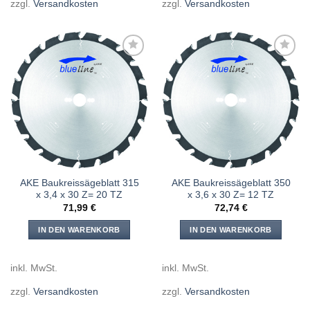
zzgl.
Versandkosten
zzgl.
Versandkosten
Meine
Meine
Sägen
Sägen
hinzufügen
hinzufügen
AKE Baukreissägeblatt 315
AKE Baukreissägeblatt 350
x 3,4 x 30 Z= 20 TZ
x 3,6 x 30 Z= 12 TZ
71,99
€
72,74
€
IN DEN WARENKORB
IN DEN WARENKORB
inkl. MwSt.
inkl. MwSt.
zzgl.
Versandkosten
zzgl.
Versandkosten