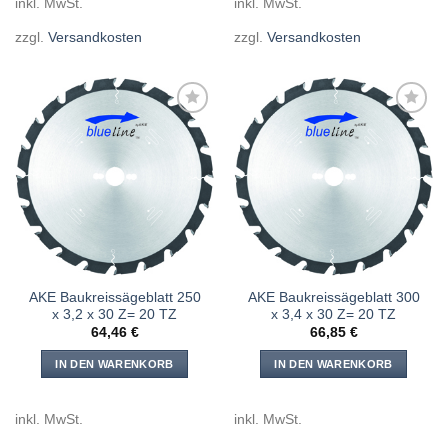
inkl. MwSt.
inkl. MwSt.
zzgl.
Versandkosten
zzgl.
Versandkosten
Meine
Meine
Sägen
Sägen
hinzufügen
hinzufügen
AKE Baukreissägeblatt 250
AKE Baukreissägeblatt 300
x 3,2 x 30 Z= 20 TZ
x 3,4 x 30 Z= 20 TZ
64,46
€
66,85
€
IN DEN WARENKORB
IN DEN WARENKORB
inkl. MwSt.
inkl. MwSt.