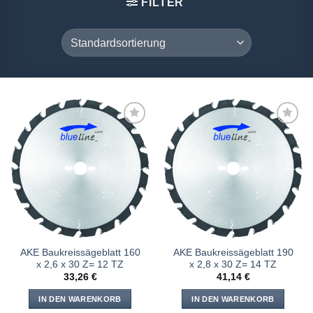
FILTER
Meine
Meine
Sägen
Sägen
hinzufügen
hinzufügen
AKE Baukreissägeblatt 160
AKE Baukreissägeblatt 190
x 2,6 x 30 Z= 12 TZ
x 2,8 x 30 Z= 14 TZ
33,26
€
41,14
€
IN DEN WARENKORB
IN DEN WARENKORB