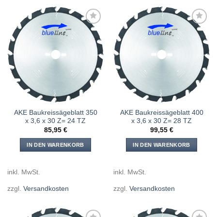
Meine
Meine
Sägen
Sägen
hinzufügen
hinzufügen
AKE Baukreissägeblatt 350
AKE Baukreissägeblatt 400
x 3,6 x 30 Z= 24 TZ
x 3,6 x 30 Z= 28 TZ
85,95
€
99,55
€
IN DEN WARENKORB
IN DEN WARENKORB
inkl. MwSt.
inkl. MwSt.
zzgl.
Versandkosten
zzgl.
Versandkosten