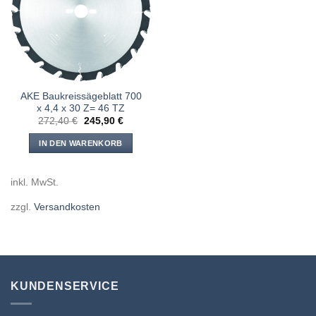
Meine
Sägen
hinzufügen
AKE Baukreissägeblatt 700
x 4,4 x 30 Z= 46 TZ
Ursprünglicher
Aktueller
272,40
€
245,90
€
Preis
Preis
war:
ist:
IN DEN WARENKORB
272,40 €
245,90 €.
inkl. MwSt.
zzgl.
Versandkosten
KUNDENSERVICE