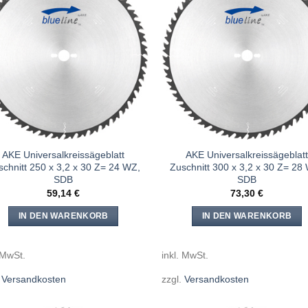
Meine
Mein
Sägen
Säge
hinzufügen
hinzuf
AKE Universalkreissägeblatt
AKE Universalkreissägeblatt
schnitt 250 x 3,2 x 30 Z= 24 WZ,
Zuschnitt 300 x 3,2 x 30 Z= 28
SDB
SDB
59,14
€
73,30
€
IN DEN WARENKORB
IN DEN WARENKORB
 MwSt.
inkl. MwSt.
.
Versandkosten
zzgl.
Versandkosten