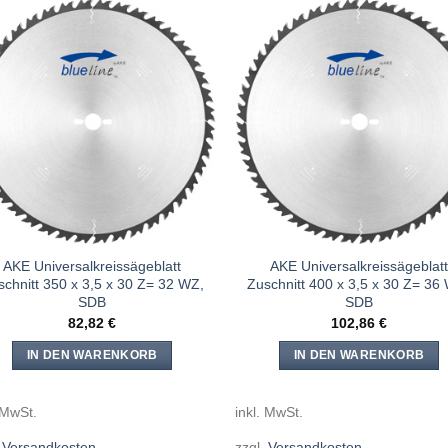
Meine
Mein
Sägen
Säge
hinzufügen
hinzuf
AKE Universalkreissägeblatt
AKE Universalkreissägeblatt
schnitt 350 x 3,5 x 30 Z= 32 WZ,
Zuschnitt 400 x 3,5 x 30 Z= 36
SDB
SDB
82,82
€
102,86
€
IN DEN WARENKORB
IN DEN WARENKORB
 MwSt.
inkl. MwSt.
.
Versandkosten
zzgl.
Versandkosten