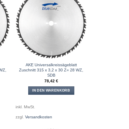
e
Meine
n
Sägen
ügen
hinzufügen
AKE Universalkreissägeblatt
 WZ,
Zuschnitt 315 x 3,2 x 30 Z= 28 WZ,
SDB
78,42
€
IN DEN WARENKORB
inkl. MwSt.
zzgl.
Versandkosten