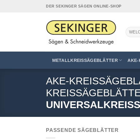
Zum
DER SEKINGER SÄGEN ONLINE-SHOP
Inhalt
springen
Suchen
nach:
METALLKREISSÄGEBLÄTTER
AKE-
AKE-KREISSÄGEBL
KREISSÄGEBLÄTT
UNIVERSALKREIS
PASSENDE SÄGEBLÄTTER