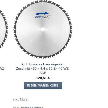
e
Meine
n
Sägen
ügen
hinzufügen
AKE Universalkreissägeblatt
 WZ,
Zuschnitt 450 x 4,4 x 30 Z= 40 WZ,
SDB
129,51
€
IN DEN WARENKORB
inkl. MwSt.
zzgl.
Versandkosten