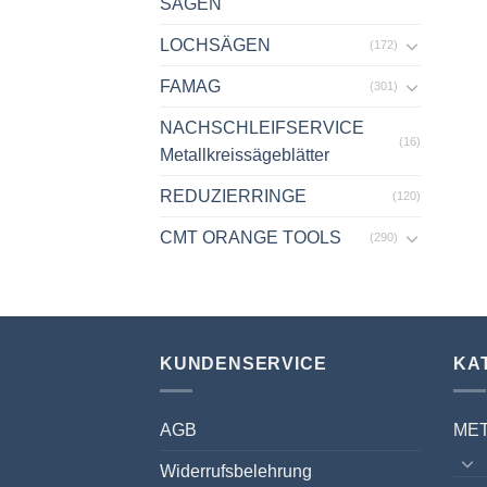
SÄGEN
LOCHSÄGEN
(172)
FAMAG
(301)
NACHSCHLEIFSERVICE
(16)
Metallkreissägeblätter
REDUZIERRINGE
(120)
CMT ORANGE TOOLS
(290)
KUNDENSERVICE
KA
AGB
ME
Widerrufsbelehrung