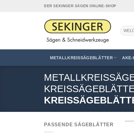
Zum
DER SEKINGER SÄGEN ONLINE-SHOP
Inhalt
springen
Suchen
nach:
METALLKREISSÄGEBLÄTTER
AKE-
METALLKREISSÄG
KREISSÄGEBLÄTT
KREISSÄGEBLÄTTER
PASSENDE SÄGEBLÄTTER