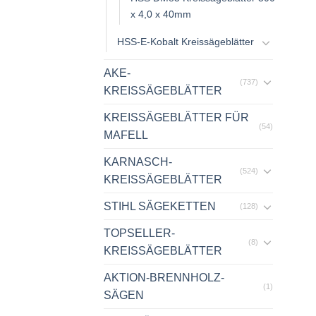
x 4,0 x 40mm
HSS-E-Kobalt Kreissägeblätter
AKE-
(737)
KREISSÄGEBLÄTTER
KREISSÄGEBLÄTTER FÜR
(54)
MAFELL
KARNASCH-
(524)
KREISSÄGEBLÄTTER
STIHL SÄGEKETTEN
(128)
TOPSELLER-
(8)
KREISSÄGEBLÄTTER
AKTION-BRENNHOLZ-
(1)
SÄGEN