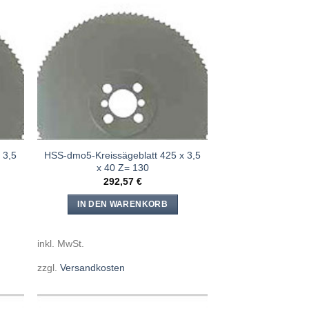
e
Meine
n
Sägen
ügen
hinzufügen
 3,5
HSS-dmo5-Kreissägeblatt 425 x 3,5
x 40 Z= 130
292,57
€
IN DEN WARENKORB
inkl. MwSt.
zzgl.
Versandkosten