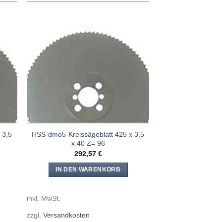
e
Meine
n
Sägen
ügen
hinzufügen
 3,5
HSS-dmo5-Kreissägeblatt 425 x 3,5
x 40 Z= 96
292,57
€
IN DEN WARENKORB
inkl. MwSt.
zzgl.
Versandkosten