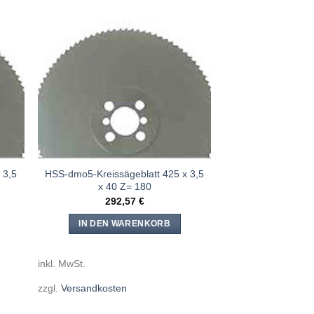
e
Meine
n
Sägen
ügen
hinzufügen
 3,5
HSS-dmo5-Kreissägeblatt 425 x 3,5
x 40 Z= 180
292,57
€
IN DEN WARENKORB
inkl. MwSt.
zzgl.
Versandkosten