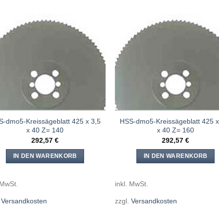
Meine
Mein
Sägen
Säge
hinzufügen
hinzuf
-dmo5-Kreissägeblatt 425 x 3,5
HSS-dmo5-Kreissägeblatt 425 x
x 40 Z= 140
x 40 Z= 160
292,57
€
292,57
€
IN DEN WARENKORB
IN DEN WARENKORB
 MwSt.
inkl. MwSt.
.
Versandkosten
zzgl.
Versandkosten