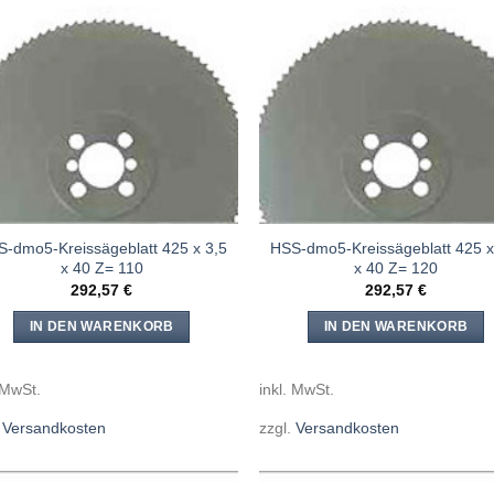
Meine
Mein
Sägen
Säge
hinzufügen
hinzuf
-dmo5-Kreissägeblatt 425 x 3,5
HSS-dmo5-Kreissägeblatt 425 x
x 40 Z= 110
x 40 Z= 120
292,57
€
292,57
€
IN DEN WARENKORB
IN DEN WARENKORB
 MwSt.
inkl. MwSt.
.
Versandkosten
zzgl.
Versandkosten