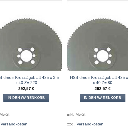
Meine
Mein
Sägen
Säge
hinzufügen
hinzuf
-dmo5-Kreissägeblatt 425 x 3,5
HSS-dmo5-Kreissägeblatt 425 x
x 40 Z= 220
x 40 Z= 80
292,57
€
292,57
€
IN DEN WARENKORB
IN DEN WARENKORB
 MwSt.
inkl. MwSt.
.
Versandkosten
zzgl.
Versandkosten