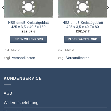
HSS-dmo5-Kreissägeblatt
HSS-dmo5-Kreissägeblatt
425 x 3,5 x 40 Z= 160
425 x 3,5 x 40 Z= 80
292,57
€
292,57
€
IN DEN WARENKORB
IN DEN WARENKORB
inkl. MwSt.
inkl. MwSt.
zzgl.
Versandkosten
zzgl.
Versandkosten
KUNDENSERVICE
AGB
Widerrufsbelehrung