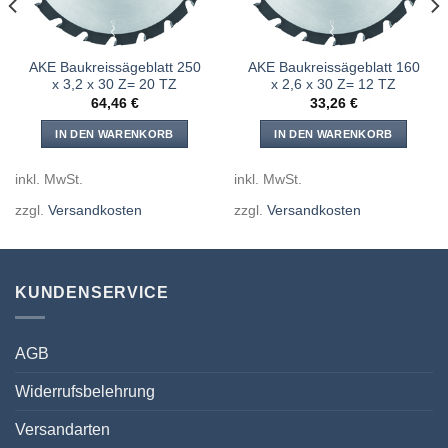
AKE Baukreissägeblatt 250
AKE Baukreissägeblatt 160
x 3,2 x 30 Z= 20 TZ
x 2,6 x 30 Z= 12 TZ
64,46
€
33,26
€
IN DEN WARENKORB
IN DEN WARENKORB
inkl. MwSt.
inkl. MwSt.
zzgl.
Versandkosten
zzgl.
Versandkosten
KUNDENSERVICE
AGB
Widerrufsbelehrung
Versandarten