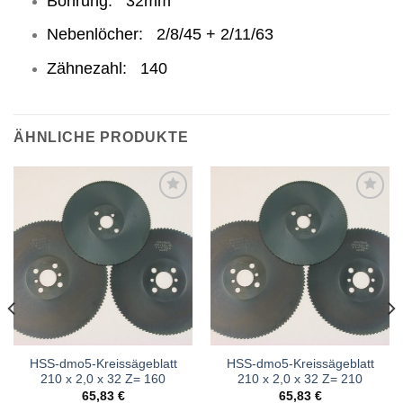
Bohrung: 32mm
Nebenlöcher: 2/8/45 + 2/11/63
Zähnezahl: 140
ÄHNLICHE PRODUKTE
Meine
Meine
Sägen
Sägen
hinzufügen
hinzufügen
HSS-dmo5-Kreissägeblatt
HSS-dmo5-Kreissägeblatt
210 x 2,0 x 32 Z= 160
210 x 2,0 x 32 Z= 210
65,83
€
65,83
€