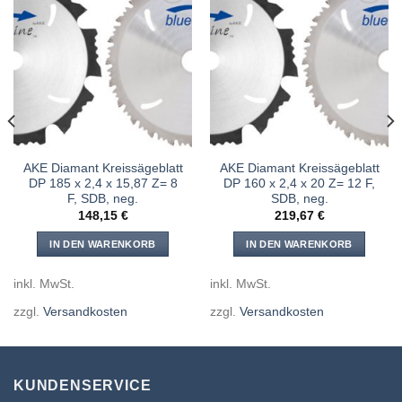
Meine
Meine
Sägen
Sägen
hinzufügen
hinzufügen
AKE Diamant Kreissägeblatt
AKE Diamant Kreissägeblatt
DP 185 x 2,4 x 15,87 Z= 8
DP 160 x 2,4 x 20 Z= 12 F,
F, SDB, neg.
SDB, neg.
148,15
€
219,67
€
IN DEN WARENKORB
IN DEN WARENKORB
inkl. MwSt.
inkl. MwSt.
zzgl.
Versandkosten
zzgl.
Versandkosten
KUNDENSERVICE