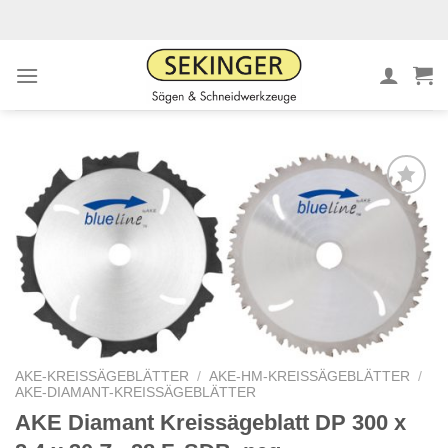
Zum
Inhalt
springen
Meine
Sägen
hinzufügen
AKE-KREISSÄGEBLÄTTER
/
AKE-HM-KREISSÄGEBLÄTTER
/
AKE-DIAMANT-KREISSÄGEBLÄTTER
AKE Diamant Kreissägeblatt DP 300 x