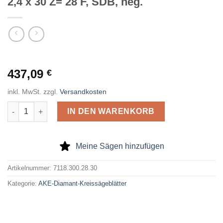
2,4 x 30 Z= 28 F, SDB, neg.
437,09
€
inkl. MwSt.
zzgl.
Versandkosten
AKE Diamant Kreissägeblatt DP 300 x 2,4 x 30 Z= 28 F, SDB, ne
IN DEN WARENKORB
Meine Sägen hinzufügen
Artikelnummer:
7118.300.28.30
Kategorie:
AKE-Diamant-Kreissägeblätter