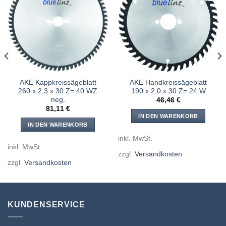
Meine
Meine
Sägen
Sägen
hinzufügen
hinzufügen
AKE Kappkreissägeblatt
AKE Handkreissägeblatt
260 x 2,3 x 30 Z= 40 WZ
190 x 2,0 x 30 Z= 24 W
neg.
46,46
€
81,11
€
IN DEN WARENKORB
IN DEN WARENKORB
inkl. MwSt.
inkl. MwSt.
zzgl.
Versandkosten
zzgl.
Versandkosten
KUNDENSERVICE