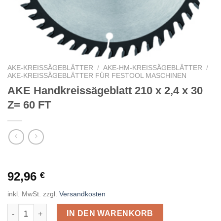
AKE-KREISSÄGEBLÄTTER
/
AKE-HM-KREISSÄGEBLÄTTER
/
AKE-KREISSÄGEBLÄTTER FÜR FESTOOL MASCHINEN
AKE Handkreissägeblatt 210 x 2,4 x 30
Z= 60 FT
92,96
€
inkl. MwSt.
zzgl.
Versandkosten
AKE Handkreissägeblatt 210 x 2,4 x 30 Z= 60 FT Menge
IN DEN WARENKORB