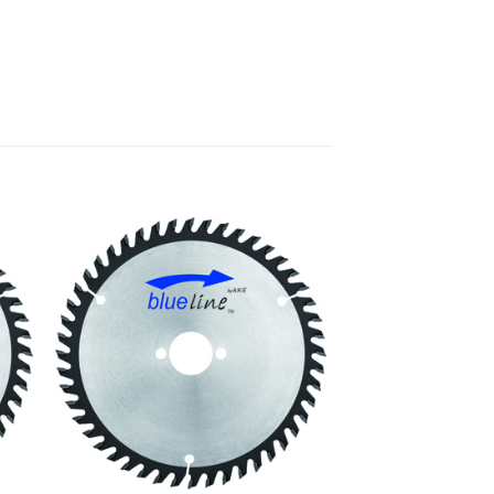
e
Meine
n
Sägen
gen
hinzufügen