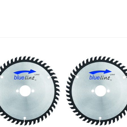
Meine
Mein
Sägen
Säge
hinzufügen
hinzufü