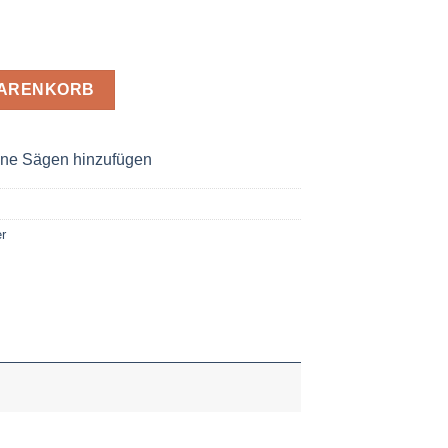
 3,2 x 30 Z= 24 W Menge
WARENKORB
ne Sägen hinzufügen
r