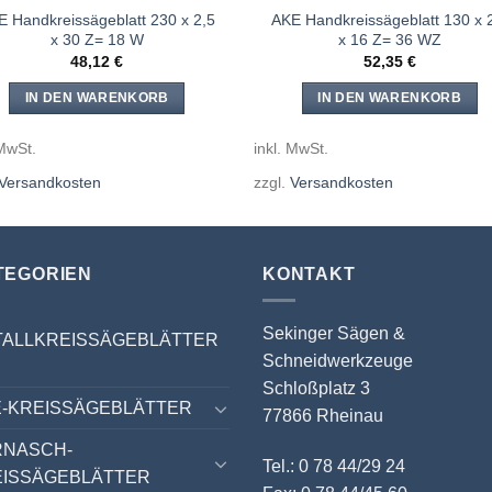
E Handkreissägeblatt 230 x 2,5
AKE Handkreissägeblatt 130 x 
x 30 Z= 18 W
x 16 Z= 36 WZ
48,12
€
52,35
€
IN DEN WARENKORB
IN DEN WARENKORB
 MwSt.
inkl. MwSt.
Versandkosten
zzgl.
Versandkosten
TEGORIEN
KONTAKT
Sekinger Sägen &
TALLKREISSÄGEBLÄTTER
Schneidwerkzeuge
Schloßplatz 3
-KREISSÄGEBLÄTTER
77866 Rheinau
RNASCH-
Tel.: 0 78 44/29 24
EISSÄGEBLÄTTER