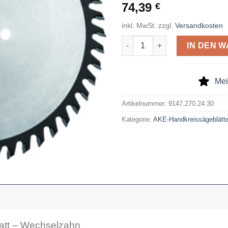
74,39
€
inkl. MwSt.
zzgl.
Versandkosten
AKE Handkreissägeblatt 270 x
IN DEN 
Mei
Artikelnummer:
9147.270.24.30
Kategorie:
AKE-Handkreissägeblätte
att – Wechselzahn