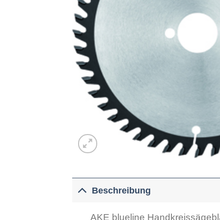
Beschreibung
AKE blueline Handkreissägebl