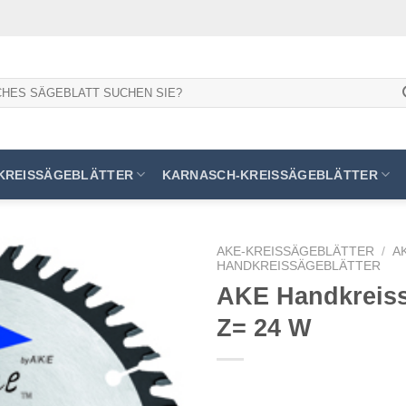
KREISSÄGEBLÄTTER
KARNASCH-KREISSÄGEBLÄTTER
AKE-KREISSÄGEBLÄTTER
/
A
HANDKREISSÄGEBLÄTTER
AKE Handkreissä
Z= 24 W
Meine
Sägen
hinzufügen