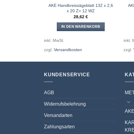
geblatt 100 x 2,6
AKE Handkreissägeblatt 132 x 2,6
AK
Z= 30 WZ
x 20 Z= 12 WZ
,29
€
28,62
€
WARENKORB
IN DEN WARENKORB
inkl. MwSt.
inkl.
en
zzgl.
Versandkosten
zzgl.
KUNDENSERVICE
KA
AGB
ME
Widerrufsbelehrung
AKE
Versandarten
KA
Zahlungsarten
KR