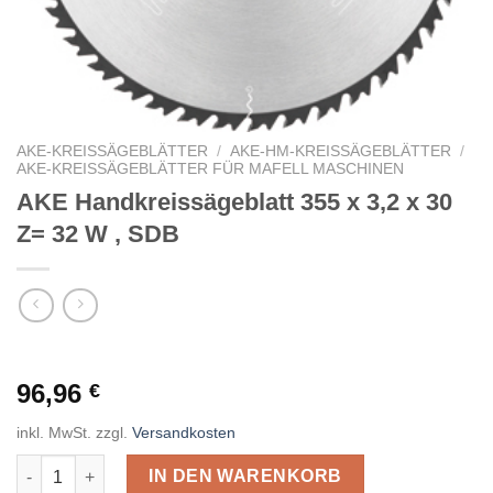
AKE-KREISSÄGEBLÄTTER
/
AKE-HM-KREISSÄGEBLÄTTER
/
AKE-KREISSÄGEBLÄTTER FÜR MAFELL MASCHINEN
AKE Handkreissägeblatt 355 x 3,2 x 30
Z= 32 W , SDB
96,96
€
inkl. MwSt.
zzgl.
Versandkosten
AKE Handkreissägeblatt 355 x 3,2 x 30 Z= 32 W , SDB Menge
IN DEN WARENKORB