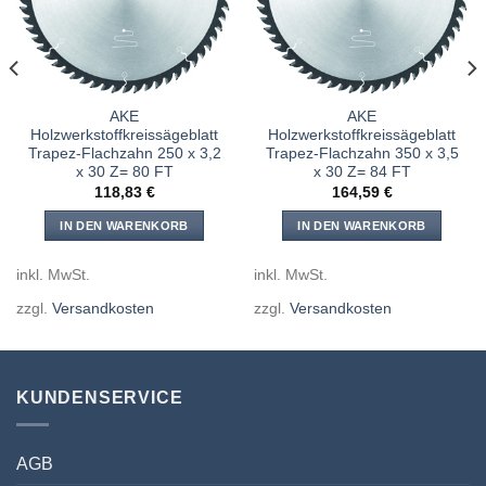
hinzufügen
hinzufügen
AKE
AKE
Holzwerkstoffkreissägeblatt
Holzwerkstoffkreissägeblatt
Trapez-Flachzahn 250 x 3,2
Trapez-Flachzahn 350 x 3,5
x 30 Z= 80 FT
x 30 Z= 84 FT
118,83
€
164,59
€
IN DEN WARENKORB
IN DEN WARENKORB
inkl. MwSt.
inkl. MwSt.
zzgl.
Versandkosten
zzgl.
Versandkosten
KUNDENSERVICE
AGB