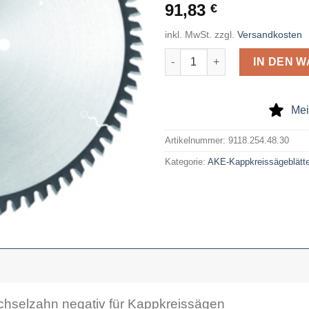
91,83
€
inkl. MwSt.
zzgl.
Versandkosten
AKE Kappkreissägeblatt 254 x
IN DEN 
Mei
Artikelnummer:
9118.254.48.30
Kategorie:
AKE-Kappkreissägeblätte
hselzahn negativ für Kappkreissägen