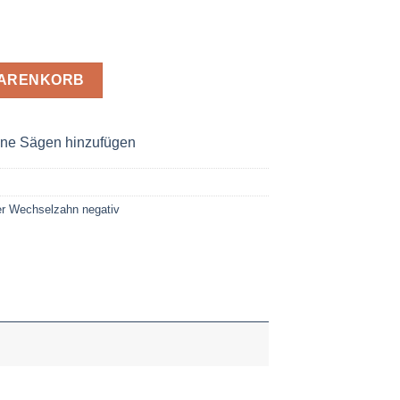
 2,8 x 30 Z= 48 WZ neg. Menge
WARENKORB
ne Sägen hinzufügen
r Wechselzahn negativ