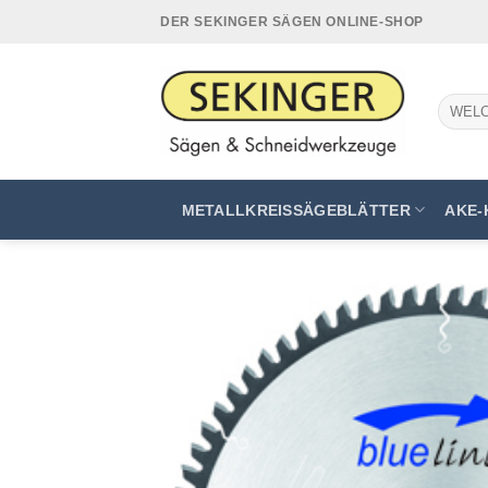
Zum
DER SEKINGER SÄGEN ONLINE-SHOP
Inhalt
springen
Suchen
nach:
METALLKREISSÄGEBLÄTTER
AKE-