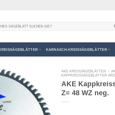
KREISSÄGEBLÄTTER
KARNASCH-KREISSÄGEBLÄTTER
AKE-KREISSÄGEBLÄTTER
/
A
KAPPKREISSÄGEBLÄTTER WE
AKE Kappkreissä
Z= 48 WZ neg.
Meine
Sägen
hinzufügen