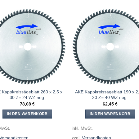
Meine
Mein
Sägen
Säge
hinzufügen
hinzufü
 Kappkreissägeblatt 260 x 2,5 x
AKE Kappkreissägeblatt 190 x 2,
30 Z= 24 WZ neg.
20 Z= 40 WZ neg.
78,08
€
62,45
€
IN DEN WARENKORB
IN DEN WARENKORB
 MwSt.
inkl. MwSt.
Versandkosten
zzgl.
Versandkosten