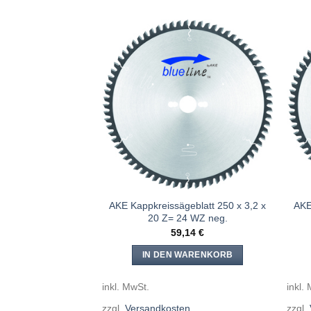
Meine
Meine
Sägen
Sägen
hinzufügen
hinzufügen
eblatt 300 x 3,2 x
AKE Kappkreissägeblatt 250 x 3,2 x
AKE
2 WZ neg.
20 Z= 24 WZ neg.
,60
€
59,14
€
WARENKORB
IN DEN WARENKORB
inkl. MwSt.
inkl.
en
zzgl.
Versandkosten
zzgl.