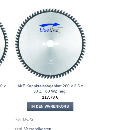
e
Meine
n
Sägen
gen
hinzufügen
0 x
AKE Kappkreissägeblatt 260 x 2,5 x
30 Z= 80 WZ neg.
117,73
€
IN DEN WARENKORB
inkl. MwSt.
zzgl.
Versandkosten