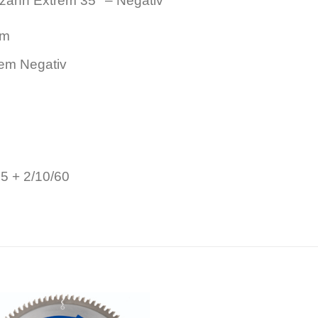
zahn Extrem 35° – Negativ
mm
em Negativ
5 + 2/10/60