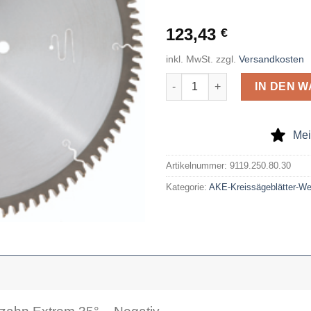
123,43
€
inkl. MwSt.
zzgl.
Versandkosten
AKE Kreissägeblatt Wechselza
IN DEN 
Mei
Artikelnummer:
9119.250.80.30
Kategorie:
AKE-Kreissägeblätter-W