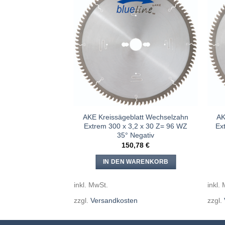
Meine
Sägen
hinzufügen
AKE Kreissägeblatt Wechselzahn
AK
Extrem 300 x 3,2 x 30 Z= 96 WZ
Ex
35° Negativ
150,78
€
IN DEN WARENKORB
inkl. MwSt.
inkl.
zzgl.
Versandkosten
zzgl.