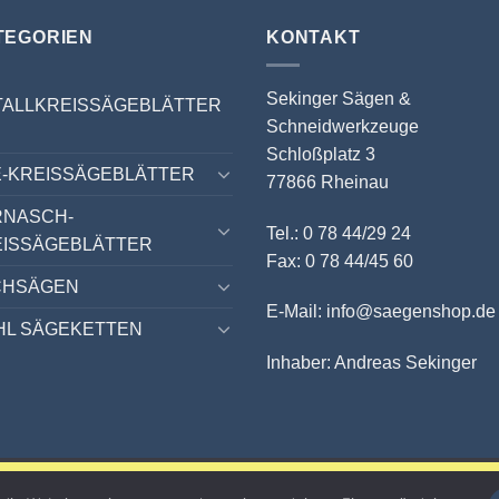
TEGORIEN
KONTAKT
Sekinger Sägen &
TALLKREISSÄGEBLÄTTER
Schneidwerkzeuge
Schloßplatz 3
-KREISSÄGEBLÄTTER
77866 Rheinau
RNASCH-
Tel.: 0 78 44/29 24
EISSÄGEBLÄTTER
Fax: 0 78 44/45 60
CHSÄGEN
E-Mail: info@saegenshop.de
HL SÄGEKETTEN
Inhaber: Andreas Sekinger
10 % auf ALLES sichern!