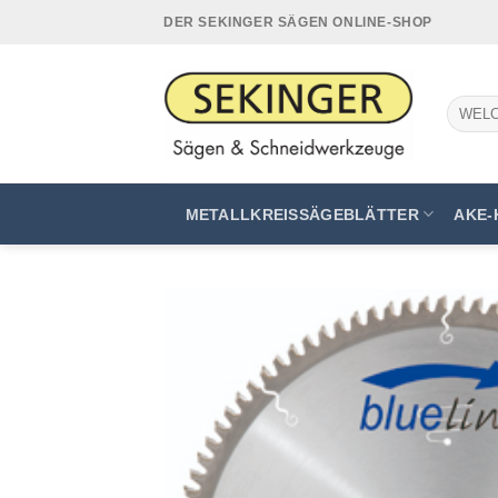
Zum
DER SEKINGER SÄGEN ONLINE-SHOP
Inhalt
springen
Suchen
nach:
METALLKREISSÄGEBLÄTTER
AKE-