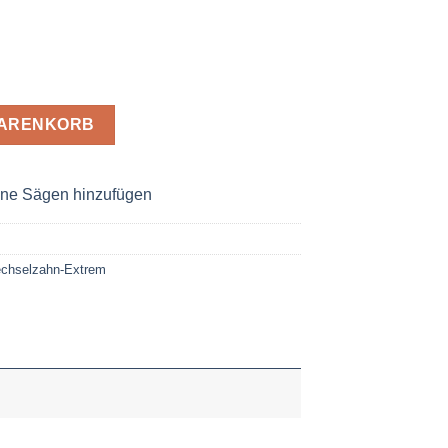
hn Extrem 250 x 3,2 x 30 Z= 80 WZ 35° Negativ Menge
WARENKORB
ne Sägen hinzufügen
echselzahn-Extrem