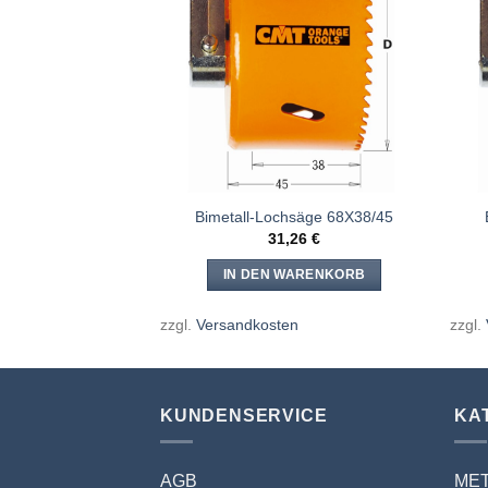
Meine
Meine
Sägen
Sägen
hinzufügen
hinzufügen
hsäge 16X38/45
Bimetall-Lochsäge 68X38/45
,53
€
31,26
€
WARENKORB
IN DEN WARENKORB
en
zzgl.
Versandkosten
zzgl.
KUNDENSERVICE
KA
AGB
ME