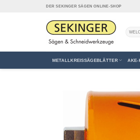
Zum
DER SEKINGER SÄGEN ONLINE-SHOP
Inhalt
springen
Suchen
nach:
METALLKREISSÄGEBLÄTTER
AKE-