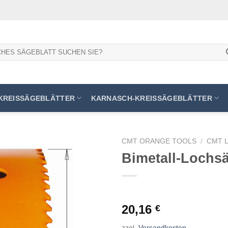
KREISSÄGEBLÄTTER
KARNASCH-KREISSÄGEBLÄTTER
CMT ORANGE TOOLS
/
CMT 
Bimetall-Lochs
Meine
Sägen
hinzufügen
20,16
€
zzgl.
Versandkosten