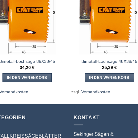
Meine
Mein
Sägen
Säge
hinzufügen
hinzufü
Bimetall-Lochsäge 86X38/45
Bimetall-Lochsäge 48X38/45
34,20
€
25,39
€
IN DEN WARENKORB
IN DEN WARENKORB
Versandkosten
zzgl.
Versandkosten
TEGORIEN
KONTAKT
Sekinger Sägen &
TALLKREISSÄGEBLÄTTER