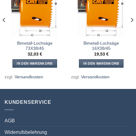
Meine
Meine
Sägen
Sägen
hinzufügen
hinzufügen
Bimetall-Lochsäge
Bimetall-Lochsäge
73X38/45
16X38/45
32,03
€
19,53
€
IN DEN WARENKORB
IN DEN WARENKORB
zzgl.
Versandkosten
zzgl.
Versandkosten
KUNDENSERVICE
AGB
Widerrufsbelehrung