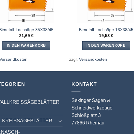
Bimetall-Lochsäge 35X38/45
Bimetall-Lochsäge 16X38/45
21,69
€
19,53
€
IN DEN WARENKORB
IN DEN WARENKORB
Versandkosten
zzgl.
Versandkosten
TEGORIEN
KONTAKT
Sekinger Sägen &
TALLKREISSÄGEBLÄTTER
Schneidwerkzeuge
Schloßplatz 3
-KREISSÄGEBLÄTTER
77866 Rheinau
RNASCH-