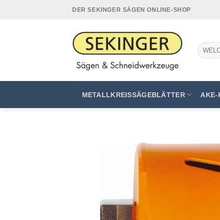
Zum
DER SEKINGER SÄGEN ONLINE-SHOP
Inhalt
springen
Suchen
nach:
METALLKREISSÄGEBLÄTTER
AKE-