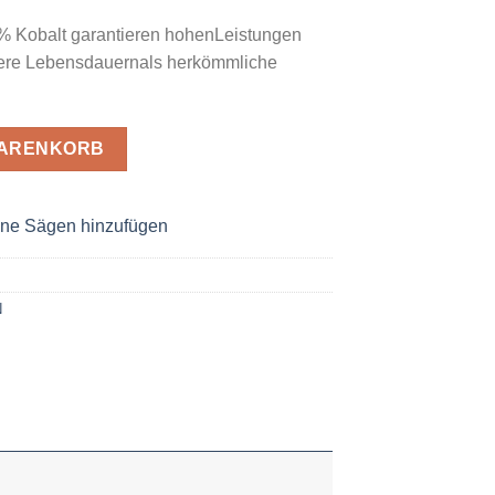
8% Kobalt garantieren hohenLeistungen
gere Lebensdauernals herkömmliche
Menge
WARENKORB
ne Sägen hinzufügen
N