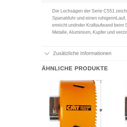
Die Lochsägen der Serie C551 zeichne
Spanabfuhr und einen ruhigennLauf, 
erreicht undnder Kraftaufwand beim S
Metalle, Aluminium, Kupfer und verzi
Zusätzliche Informationen
ÄHNLICHE PRODUKTE
Meine
Meine
Sägen
Sägen
hinzufügen
hinzufügen