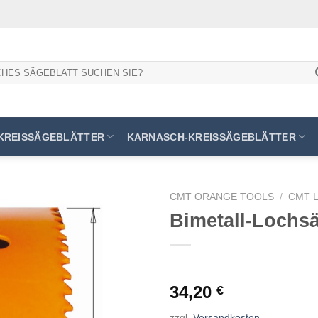
KREISSÄGEBLÄTTER
KARNASCH-KREISSÄGEBLÄTTER
CMT ORANGE TOOLS
/
CMT 
Bimetall-Lochs
Meine
Sägen
hinzufügen
34,20
€
zzgl.
Versandkosten