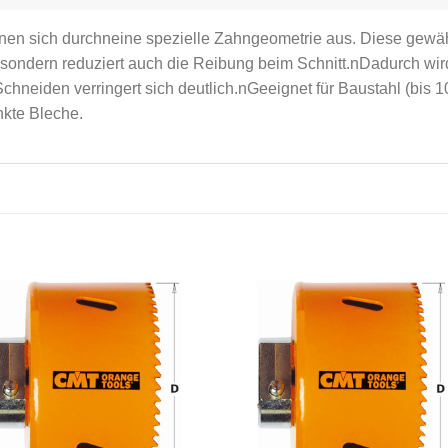
n sich durchneine spezielle Zahngeometrie aus. Diese gewährle
sondern reduziert auch die Reibung beim Schnitt.nDadurch wird
chneiden verringert sich deutlich.nGeeignet für Baustahl (bis
nkte Bleche.
Meine
Mein
Sägen
Säge
hinzufügen
hinzufü