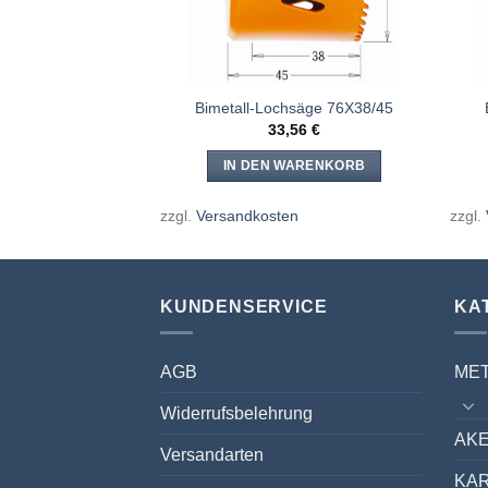
hsäge 25X38/45
Bimetall-Lochsäge 76X38/45
,16
€
33,56
€
WARENKORB
IN DEN WARENKORB
en
zzgl.
Versandkosten
zzgl.
KUNDENSERVICE
KA
AGB
ME
Widerrufsbelehrung
AKE
Versandarten
KA