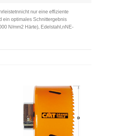
istetnnicht nur eine effiziente
 ein optimales Schnittergebnis
 1000 N/mm2 Härte), Edelstahl,nNE-
e
Meine
n
Sägen
gen
hinzufügen