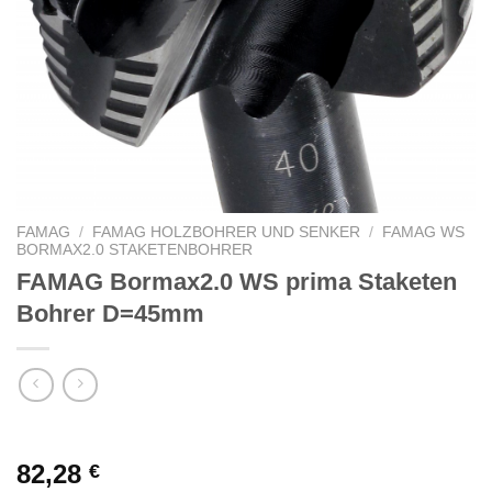
FAMAG
/
FAMAG HOLZBOHRER UND SENKER
/
FAMAG WS
BORMAX2.0 STAKETENBOHRER
FAMAG Bormax2.0 WS prima Staketen
Bohrer D=45mm
82,28
€