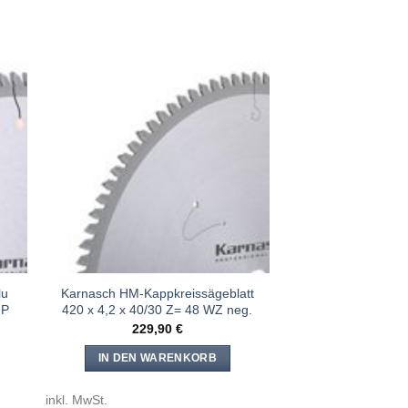
e
Meine
n
Sägen
gen
hinzufügen
lu
Karnasch HM-Kappkreissägeblatt
FP
420 x 4,2 x 40/30 Z= 48 WZ neg.
229,90
€
IN DEN WARENKORB
inkl. MwSt.