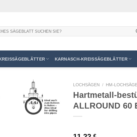
KREISSÄGEBLÄTTER
KARNASCH-KREISSÄGEBLÄTTER
LOCHSÄGEN
/
HM-LOCHSÄGE
Hartmetall-bes
ALLROUND 60 
Meine
Sägen
hinzufügen
11,22
€