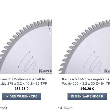
Meine
Mein
Sägen
Säge
hinzufügen
hinzufü
rnasch HM-Kreissägeblatt Alu
Karnasch HM-Kreissägeblatt A
sitiv 275 x 3,2 x 40 Z= 72 TFP
Positiv 200 x 3,2 x 30 Z= 54 T
186,73
€
140,29
€
IN DEN WARENKORB
IN DEN WARENKORB
 MwSt.
inkl. MwSt.