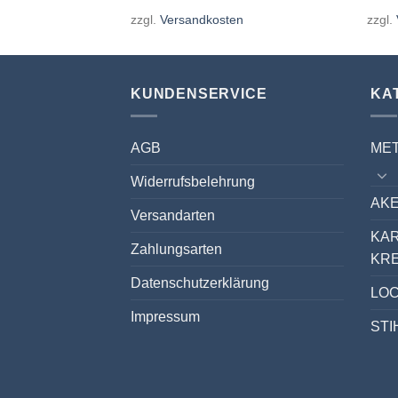
en
zzgl.
Versandkosten
zzgl.
KUNDENSERVICE
KA
AGB
ME
Widerrufsbelehrung
AKE
Versandarten
KA
Zahlungsarten
KR
Datenschutzerklärung
LO
Impressum
STI