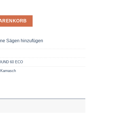
äge ALLROUND 60 ECO D= 30mm Menge
WARENKORB
ne Sägen hinzufügen
UND 60 ECO
,
Karnasch