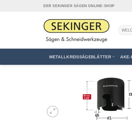
Zum
DER SEKINGER SÄGEN ONLINE-SHOP
Inhalt
springen
Suchen
nach:
METALLKREISSÄGEBLÄTTER
AKE-