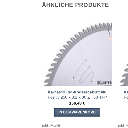
ÄHNLICHE PRODUKTE
Meine
Meine
Sägen
Sägen
hinzufügen
hinzufügen
eissägeblatt Alu
Karnasch HM-Kreissägeblatt Alu
Ka
,4 x 30 Z= 108 TFP
Positiv 250 x 3,2 x 30 Z= 60 TFP
Po
,29
€
156,49
€
WARENKORB
IN DEN WARENKORB
inkl. MwSt.
inkl.