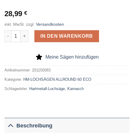
28,99
€
inkl. MwSt.
zzgl.
Versandkosten
Hartmetall-bestückte Lochsäge ALLROUND 60 ECO D= 83mm 
IN DEN WARENKORB
Meine Sägen hinzufügen
Artikelnummer:
201150083
Kategorie:
HM-LOCHSÄGEN ALLROUND 60 ECO
Schlagwörter:
Hartmetall-Lochsäge
,
Karnasch
Beschreibung