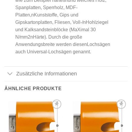
wie zum Beispiel hartesnund weiches Holz,
Spanplatten, Sperrholz, MDF-
Platten,nKunststoffe, Gips und
Gipskartonplatten, Fliesen, Voll-/nHohlziegel
und Kalksandsteinblöcke (MaXimal 30
N/mm2nHärte). Durch die große
Anwendungsbreite werden diesenLochsägen
auch Universal-Lochsägen genannt.
Zusätzliche Informationen
ÄHNLICHE PRODUKTE
Meine
Meine
Sägen
Sägen
hinzufügen
hinzufügen