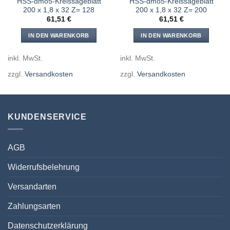
HSS-dmo5-Kreissägeblatt
HSS-dmo5-Kreissägeblatt
200 x 1,8 x 32 Z= 128
200 x 1,8 x 32 Z= 200
61,51
€
61,51
€
IN DEN WARENKORB
IN DEN WARENKORB
inkl. MwSt.
inkl. MwSt.
zzgl.
Versandkosten
zzgl.
Versandkosten
KUNDENSERVICE
AGB
Widerrufsbelehrung
Versandarten
Zahlungsarten
Datenschutzerklärung