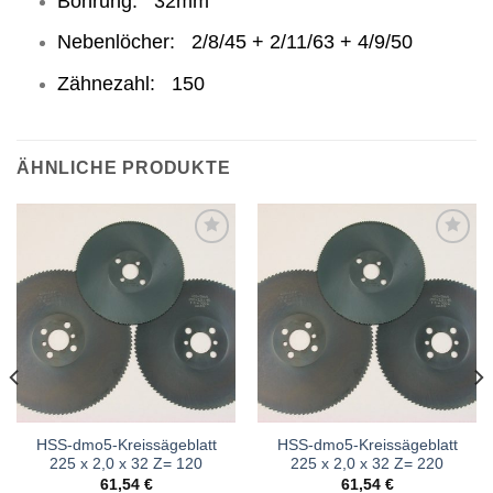
Bohrung: 32mm
Nebenlöcher: 2/8/45 + 2/11/63 + 4/9/50
Zähnezahl: 150
ÄHNLICHE PRODUKTE
Meine
Meine
Sägen
Sägen
hinzufügen
hinzufügen
HSS-dmo5-Kreissägeblatt
HSS-dmo5-Kreissägeblatt
225 x 2,0 x 32 Z= 120
225 x 2,0 x 32 Z= 220
61,54
€
61,54
€