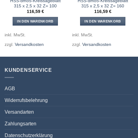
HSS-dmo5-Kreissägeblatt
HSS-dmo5-Kreissägeblatt
315 x 2,5 x 32 Z= 100
315 x 2,5 x 32 Z= 160
116,59
€
116,59
€
IN DEN WARENKORB
IN DEN WARENKORB
inkl. MwSt.
inkl. MwSt.
zzgl.
Versandkosten
zzgl.
Versandkosten
KUNDENSERVICE
AGB
Widerrufsbelehrung
Versandarten
Zahlungsarten
Datenschutzerklärung