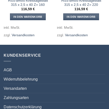
HSS-dmo5-Kreissägeblatt
HSS-dmo5-Kreissägeblatt
315 x 2,5 x 40 Z= 160
315 x 2,5 x 40 Z= 220
116,59
€
116,59
€
IN DEN WARENKORB
IN DEN WARENKORB
inkl. MwSt.
inkl. MwSt.
zzgl.
Versandkosten
zzgl.
Versandkosten
KUNDENSERVICE
AGB
Widerrufsbelehrung
Versandarten
Zahlungsarten
Datenschutzerklärung