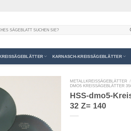
KREISSÄGEBLÄTTER
KARNASCH-KREISSÄGEBLÄTTER
METALLKREISSÄGEBLÄTTER
/
DMO5 KREISSÄGEBLÄTTER 350
HSS-dmo5-Kreiss
32 Z= 140
Meine
Sägen
hinzufügen