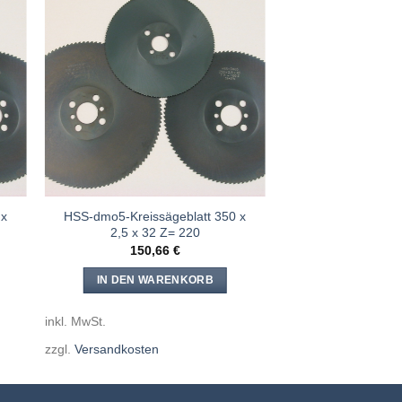
e
Meine
n
Sägen
gen
hinzufügen
 x
HSS-dmo5-Kreissägeblatt 350 x
2,5 x 32 Z= 220
150,66
€
IN DEN WARENKORB
inkl. MwSt.
zzgl.
Versandkosten