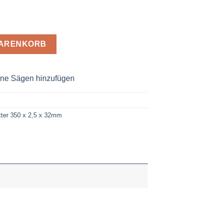
x 2,5 x 32 Z= 140 Menge
WARENKORB
ne Sägen hinzufügen
ter 350 x 2,5 x 32mm