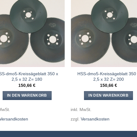
Meine
Mein
Sägen
Säge
hinzufügen
hinzufü
SS-dmo5-Kreissägeblatt 350 x
HSS-dmo5-Kreissägeblatt 350
2,5 x 32 Z= 180
2,5 x 32 Z= 200
150,66
€
150,66
€
IN DEN WARENKORB
IN DEN WARENKORB
 MwSt.
inkl. MwSt.
Versandkosten
zzgl.
Versandkosten