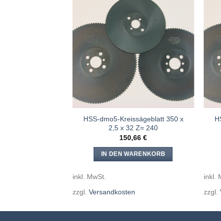
Meine
Meine
Sägen
Sägen
hinzufügen
hinzufügen
ssägeblatt 350 x
HSS-dmo5-Kreissägeblatt 350 x
H
32 Z= 280
2,5 x 32 Z= 240
,66
€
150,66
€
WARENKORB
IN DEN WARENKORB
inkl. MwSt.
inkl.
en
zzgl.
Versandkosten
zzgl.