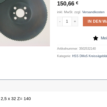
150,66
€
inkl. MwSt.
zzgl.
Versandkosten
HSS-dmo5-Kreissägeblatt 350 
IN DEN 
Mei
Artikelnummer:
3502532140
Kategorie:
HSS DMo5 Kreissägeblät
2,5 x 32 Z= 140