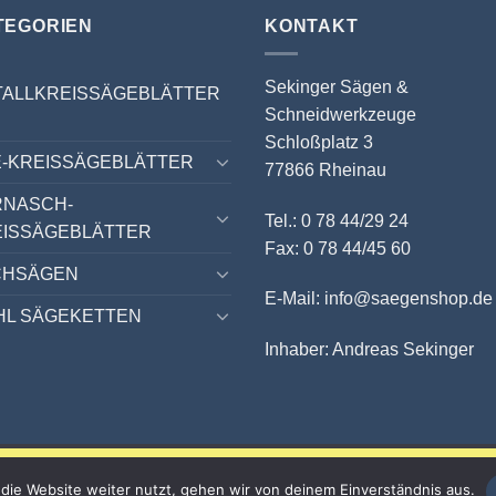
TEGORIEN
KONTAKT
Sekinger Sägen &
TALLKREISSÄGEBLÄTTER
Schneidwerkzeuge
Schloßplatz 3
-KREISSÄGEBLÄTTER
77866 Rheinau
RNASCH-
Tel.: 0 78 44/29 24
EISSÄGEBLÄTTER
Fax: 0 78 44/45 60
CHSÄGEN
E-Mail: info@saegenshop.de
HL SÄGEKETTEN
Inhaber: Andreas Sekinger
10 % auf ALLES sichern!
die Website weiter nutzt, gehen wir von deinem Einverständnis aus.