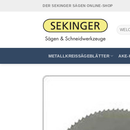
Zum
DER SEKINGER SÄGEN ONLINE-SHOP
Inhalt
springen
Suchen
nach:
METALLKREISSÄGEBLÄTTER
AKE-