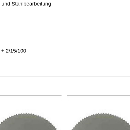
n und Stahlbearbeitung
 + 2/15/100
Meine
Mein
Sägen
Säge
hinzufügen
hinzufü