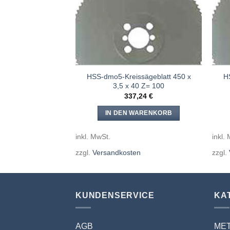
ssägeblatt 450 x
HSS-dmo5-Kreissägeblatt 450 x
H
40 Z= 180
3,5 x 40 Z= 100
,24
€
337,24
€
WARENKORB
IN DEN WARENKORB
inkl. MwSt.
inkl.
en
zzgl.
Versandkosten
zzgl.
KUNDENSERVICE
KA
AGB
ME