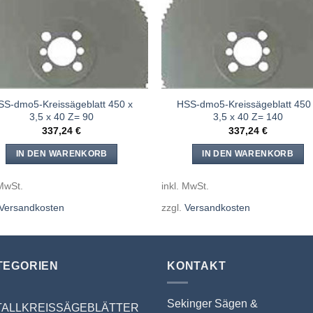
SS-dmo5-Kreissägeblatt 450 x
HSS-dmo5-Kreissägeblatt 450
3,5 x 40 Z= 90
3,5 x 40 Z= 140
337,24
€
337,24
€
IN DEN WARENKORB
IN DEN WARENKORB
 MwSt.
inkl. MwSt.
Versandkosten
zzgl.
Versandkosten
TEGORIEN
KONTAKT
Sekinger Sägen &
TALLKREISSÄGEBLÄTTER