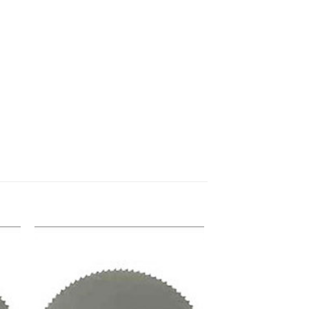
e
Meine
n
Sägen
gen
hinzufügen