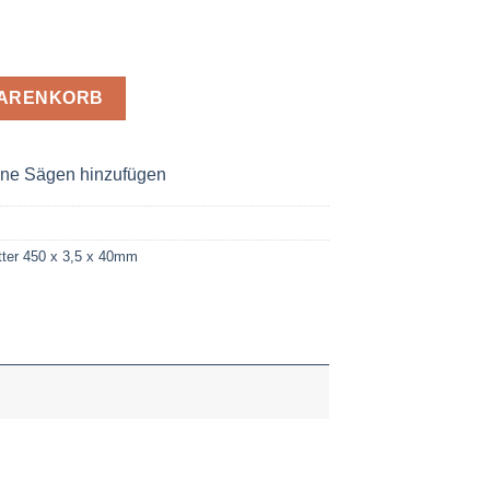
 3,5 x 40 Z= 96 Menge
WARENKORB
ne Sägen hinzufügen
ter 450 x 3,5 x 40mm