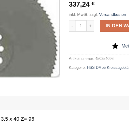
337,24
€
inkl. MwSt.
zzgl.
Versandkosten
HSS-dmo5-Kreissägeblatt 450 x
IN DEN 
Mei
Artikelnummer:
450354096
Kategorie:
HSS DMo5 Kreissägeblät
3,5 x 40 Z= 96