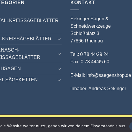
TEGORIEN
KONTAKT
Sekinger Sägen &
TALLKREISSÄGEBLÄTTER
Schneidwerkzeuge
Schloßplatz 3
-KREISSÄGEBLÄTTER
77866 Rheinau
RNASCH-
Tel.: 0 78 44/29 24
EISSÄGEBLÄTTER
Fax: 0 78 44/45 60
CHSÄGEN
E-Mail: info@saegenshop.de
HL SÄGEKETTEN
Inhaber: Andreas Sekinger
10 % auf ALLES sichern!
die Website weiter nutzt, gehen wir von deinem Einverständnis aus.
Nur bis zum 31.08.2026 mit dem Gutscheincode SOMMER26