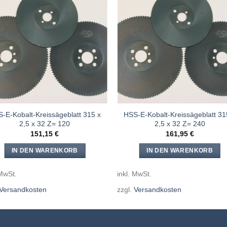
Meine
Mein
Sägen
Säge
hinzufügen
hinzufü
-E-Kobalt-Kreissägeblatt 315 x
HSS-E-Kobalt-Kreissägeblatt 31
2,5 x 32 Z= 120
2,5 x 32 Z= 240
151,15
€
161,95
€
IN DEN WARENKORB
IN DEN WARENKORB
 MwSt.
inkl. MwSt.
Versandkosten
zzgl.
Versandkosten