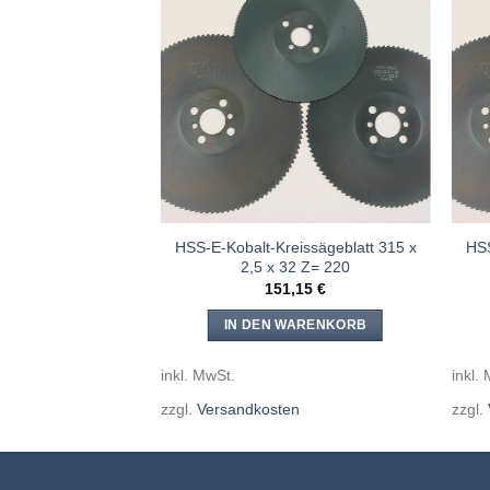
Meine
Meine
Sägen
Sägen
hinzufügen
hinzufügen
eissägeblatt 315 x
HSS-E-Kobalt-Kreissägeblatt 315 x
HSS
32 Z= 140
2,5 x 32 Z= 220
,15
€
151,15
€
WARENKORB
IN DEN WARENKORB
inkl. MwSt.
inkl.
en
zzgl.
Versandkosten
zzgl.