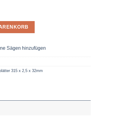
15 x 2,5 x 32 Z= 180 Menge
WARENKORB
ne Sägen hinzufügen
lätter 315 x 2,5 x 32mm