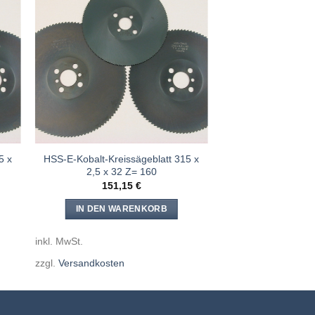
e
Meine
n
Sägen
gen
hinzufügen
5 x
HSS-E-Kobalt-Kreissägeblatt 315 x
2,5 x 32 Z= 160
151,15
€
IN DEN WARENKORB
inkl. MwSt.
zzgl.
Versandkosten