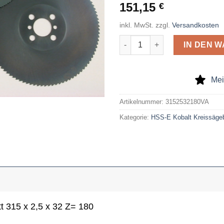
151,15
€
inkl. MwSt.
zzgl.
Versandkosten
HSS-E-Kobalt-Kreissägeblatt 3
IN DEN 
Mei
Artikelnummer:
3152532180VA
Kategorie:
HSS-E Kobalt Kreissägeb
 315 x 2,5 x 32 Z= 180