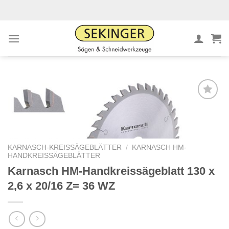
Zum
Inhalt
springen
Meine
Sägen
hinzufügen
KARNASCH-KREISSÄGEBLÄTTER
/
KARNASCH HM-
HANDKREISSÄGEBLÄTTER
Karnasch HM-Handkreissägeblatt 130 x
2,6 x 20/16 Z= 36 WZ