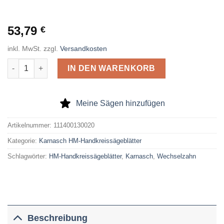
53,79
€
inkl. MwSt.
zzgl.
Versandkosten
Karnasch HM-Handkreissägeblatt 130 x 2,6 x 20/16 Z= 36 WZ M
IN DEN WARENKORB
Meine Sägen hinzufügen
Artikelnummer:
111400130020
Kategorie:
Karnasch HM-Handkreissägeblätter
Schlagwörter:
HM-Handkreissägeblätter
,
Karnasch
,
Wechselzahn
Beschreibung