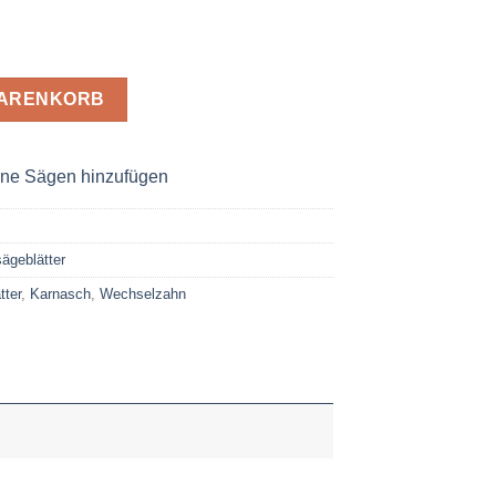
tt 232,5 x 2,8 x 30 Z= 64 WZ Menge
WARENKORB
ne Sägen hinzufügen
ägeblätter
tter
,
Karnasch
,
Wechselzahn