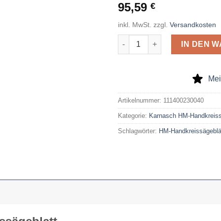
95,59
€
inkl. MwSt.
zzgl.
Versandkosten
Karnasch HM-Handkreissägebla
IN DEN 
Mei
Artikelnummer:
111400230040
Kategorie:
Karnasch HM-Handkreiss
Schlagwörter:
HM-Handkreissägeblä