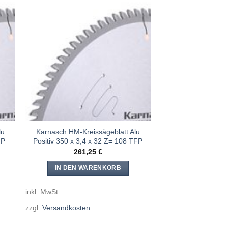
e
Meine
n
Sägen
gen
hinzufügen
lu
Karnasch HM-Kreissägeblatt Alu
FP
Positiv 350 x 3,4 x 32 Z= 108 TFP
261,25
€
IN DEN WARENKORB
inkl. MwSt.
zzgl.
Versandkosten