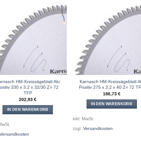
Meine
Mein
Sägen
Säge
hinzufügen
hinzufü
rnasch HM-Kreissägeblatt Alu
Karnasch HM-Kreissägeblatt A
ositiv 330 x 3,2 x 32/30 Z= 72
Positiv 275 x 3,2 x 40 Z= 72 T
TFP
186,73
€
202,93
€
IN DEN WARENKORB
IN DEN WARENKORB
inkl. MwSt.
 MwSt.
zzgl.
Versandkosten
Versandkosten