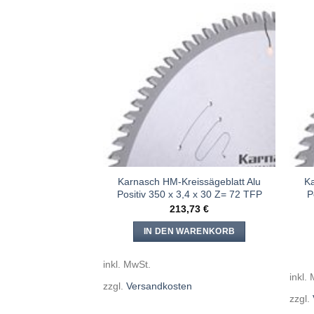
Meine
Meine
Sägen
Sägen
hinzufügen
hinzufügen
eissägeblatt Alu
Karnasch HM-Kreissägeblatt Alu
Ka
,2 x 30 Z= 96 TFP
Positiv 350 x 3,4 x 30 Z= 72 TFP
P
,61
€
213,73
€
WARENKORB
IN DEN WARENKORB
inkl. MwSt.
inkl.
en
zzgl.
Versandkosten
zzgl.