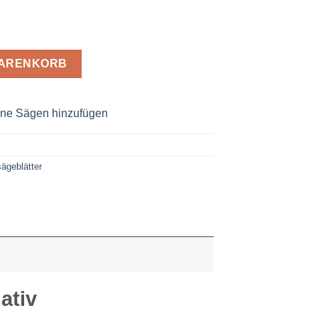
tt 305 x 2,6 x 30 Z= 96 WZ neg. Menge
WARENKORB
ne Sägen hinzufügen
ägeblätter
ativ