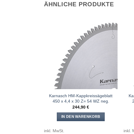
ÄHNLICHE PRODUKTE
Meine
Meine
Sägen
Sägen
hinzufügen
hinzufügen
ppkreissägeblatt
Karnasch HM-Kappkreissägeblatt
Ka
0 Z= 80 WZ neg.
450 x 4,4 x 30 Z= 54 WZ neg.
,90
€
244,90
€
WARENKORB
IN DEN WARENKORB
inkl. MwSt.
inkl.