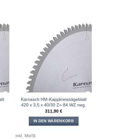
e
Meine
n
Sägen
gen
hinzufügen
tt
Karnasch HM-Kappkreissägeblatt
.
420 x 3,5 x 40/30 Z= 84 WZ neg.
311,90
€
IN DEN WARENKORB
inkl. MwSt.