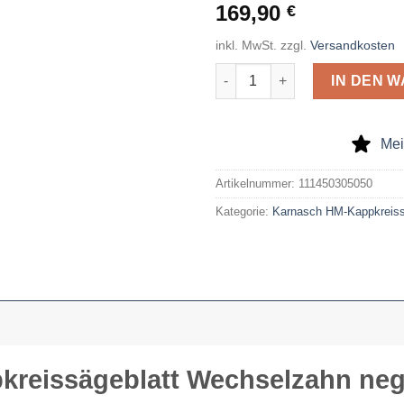
169,90
€
inkl. MwSt.
zzgl.
Versandkosten
Karnasch HM-Kappkreissägebla
IN DEN 
Mei
Artikelnummer:
111450305050
Kategorie:
Karnasch HM-Kappkreiss
reissägeblatt Wechselzahn neg