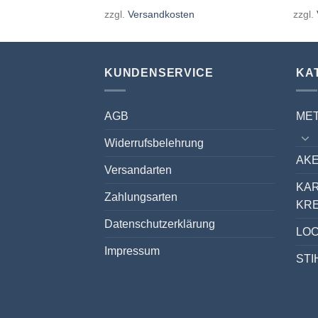
en
zzgl.
Versandkosten
zzgl.
KUNDENSERVICE
KA
AGB
ME
Widerrufsbelehrung
AKE
Versandarten
KA
Zahlungsarten
KR
Datenschutzerklärung
LO
Impressum
STI