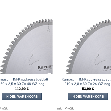
Meine
Mein
Sägen
Säge
hinzufügen
hinzufü
rnasch HM-Kappkreissägeblatt
Karnasch HM-Kappkreissägebla
260 x 2,5 x 30 Z= 48 WZ neg.
210 x 2,8 x 30 Z= 24 WZ neg
112,90
€
53,90
€
IN DEN WARENKORB
IN DEN WARENKORB
 MwSt.
inkl. MwSt.