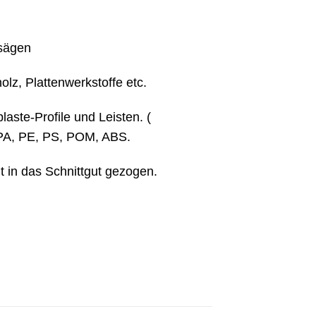
ssägen
lz, Plattenwerkstoffe etc.
laste-Profile und Leisten. (
e PA, PE, PS, POM, ABS.
t in das Schnittgut gezogen.