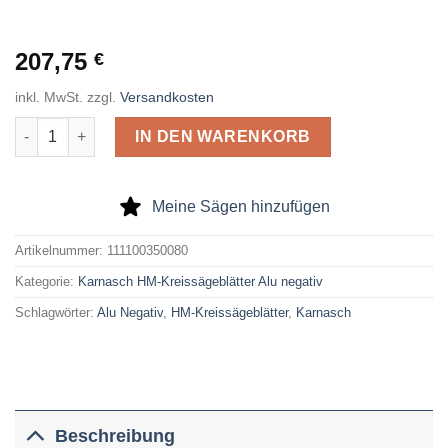
207,75
€
inkl. MwSt.
zzgl.
Versandkosten
Karnasch HM-Kreissägeblatt Alu Negativ 350 x 3,4 x 50 Z= 84 
IN DEN WARENKORB
Meine Sägen hinzufügen
Artikelnummer:
111100350080
Kategorie:
Karnasch HM-Kreissägeblätter Alu negativ
Schlagwörter:
Alu Negativ
,
HM-Kreissägeblätter
,
Karnasch
Beschreibung