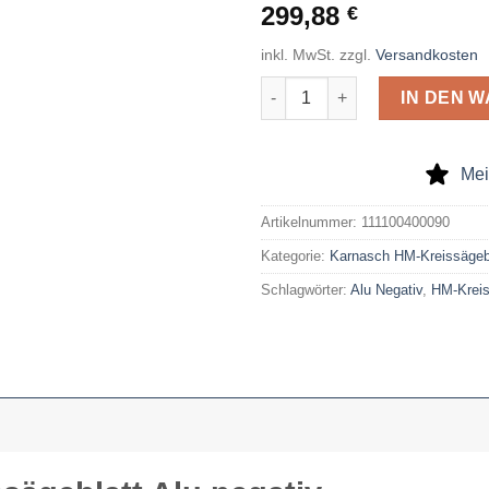
299,88
€
inkl. MwSt.
zzgl.
Versandkosten
Karnasch HM-Kreissägeblatt Al
IN DEN 
Mei
Artikelnummer:
111100400090
Kategorie:
Karnasch HM-Kreissägebl
Schlagwörter:
Alu Negativ
,
HM-Kreis