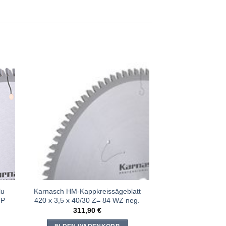
e
Meine
n
Sägen
gen
hinzufügen
lu
Karnasch HM-Kappkreissägeblatt
FP
420 x 3,5 x 40/30 Z= 84 WZ neg.
311,90
€