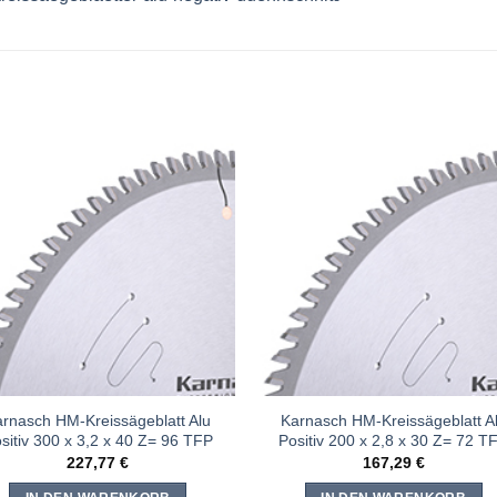
Meine
Mein
Sägen
Säge
hinzufügen
hinzufü
rnasch HM-Kreissägeblatt Alu
Karnasch HM-Kreissägeblatt A
sitiv 300 x 3,2 x 40 Z= 96 TFP
Positiv 200 x 2,8 x 30 Z= 72 T
227,77
€
167,29
€