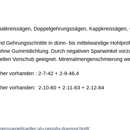
matkreissägen, Doppelgehrungssägen, Kappkreissägen,
 Gehrungsschnitte in dünn- bis mittelwandige Hohlprofi
d ohne Gummidichtung. Durch negativen Spanwinkel vorz
nellen Vorschub geeignet. Minimalmengenschmierung wi
her vorhanden : 2-7-42 + 2-9-46,4
cher vorhanden: 2-10-60 + 2-11-63 + 2-12-64
eissaegeblaetter-alu-negativ-duennschnitt/