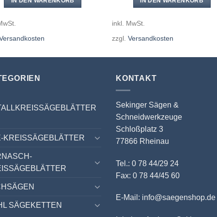
IN DEN WARENKORB
IN DEN WARENKORB
 MwSt.
inkl. MwSt.
Versandkosten
zzgl.
Versandkosten
TEGORIEN
KONTAKT
Sekinger Sägen &
TALLKREISSÄGEBLÄTTER
Schneidwerkzeuge
Schloßplatz 3
-KREISSÄGEBLÄTTER
77866 Rheinau
RNASCH-
Tel.: 0 78 44/29 24
EISSÄGEBLÄTTER
Fax: 0 78 44/45 60
CHSÄGEN
E-Mail: info@saegenshop.de
HL SÄGEKETTEN