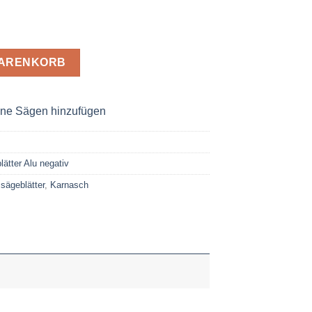
u Negativ 400 x 3,8 x 50 Z= 96 TFN Menge
WARENKORB
ne Sägen hinzufügen
ätter Alu negativ
sägeblätter
,
Karnasch