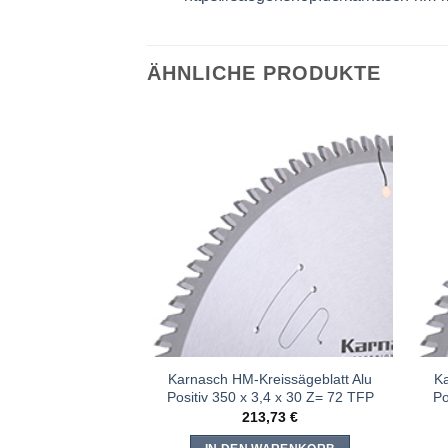
ÄHNLICHE PRODUKTE
Meine
Meine
Sägen
Sägen
hinzufügen
hinzufügen
ppkreissägeblatt
Karnasch HM-Kreissägeblatt Alu
Ka
0 Z= 54 WZ neg.
Positiv 350 x 3,4 x 30 Z= 72 TFP
Po
,90
€
213,73
€