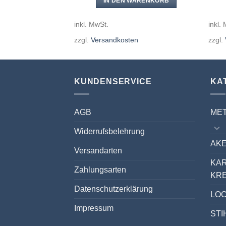
WARENKORB
IN DEN WARENKORB
inkl. MwSt.
inkl.
en
zzgl.
Versandkosten
zzgl.
KUNDENSERVICE
KA
AGB
ME
Widerrufsbelehrung
AKE
Versandarten
KA
Zahlungsarten
KR
Datenschutzerklärung
LO
Impressum
STI