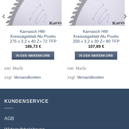
hinzufügen
hinzufügen
Karnasch HM-
Karnasch HM-
Kreissägeblatt Alu Positiv
Kreissägeblatt Alu Positiv
275 x 3,2 x 40 Z= 72 TFP
250 x 3,2 x 30 Z= 80 TFP
186,73
€
107,89
€
IN DEN WARENKORB
IN DEN WARENKORB
inkl. MwSt.
inkl. MwSt.
zzgl.
Versandkosten
zzgl.
Versandkosten
KUNDENSERVICE
AGB