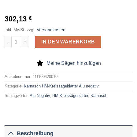
302,13
€
inkl. MwSt.
zzgl.
Versandkosten
Karnasch HM-Kreissägeblatt Alu Negativ 420 x 4,0 x 30 Z= 96 
IN DEN WARENKORB
Meine Sägen hinzufügen
Artikelnummer:
111100420010
Kategorie:
Karnasch HM-Kreissägeblätter Alu negativ
Schlagwörter:
Alu Negativ
,
HM-Kreissägeblätter
,
Karnasch
Beschreibung