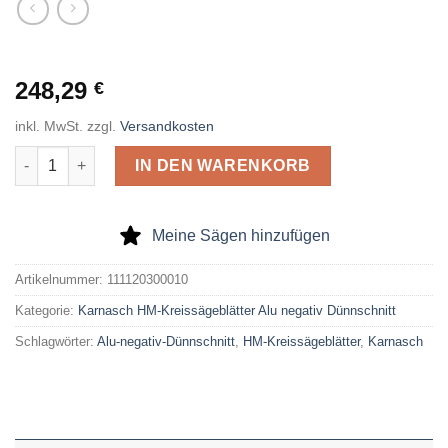
248,29
€
inkl. MwSt.
zzgl.
Versandkosten
Karnasch HM-Kreissägeblatt Alu Negativ Dünnschnitt 300 x 2,
IN DEN WARENKORB
Meine Sägen hinzufügen
Artikelnummer:
111120300010
Kategorie:
Karnasch HM-Kreissägeblätter Alu negativ Dünnschnitt
Schlagwörter:
Alu-negativ-Dünnschnitt
,
HM-Kreissägeblätter
,
Karnasch