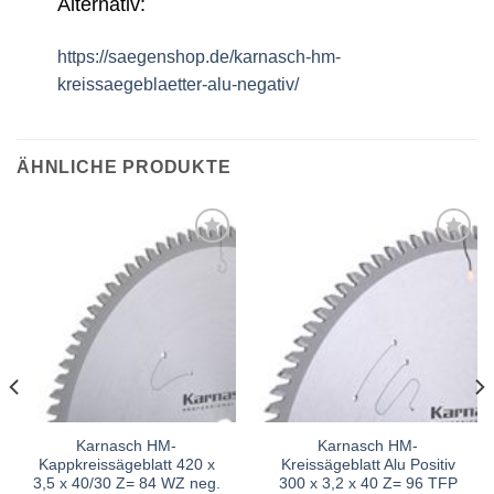
Alternativ:
https://saegenshop.de/karnasch-hm-
kreissaegeblaetter-alu-negativ/
ÄHNLICHE PRODUKTE
Meine
Meine
Sägen
Sägen
hinzufügen
hinzufügen
Karnasch HM-
Karnasch HM-
Kappkreissägeblatt 420 x
Kreissägeblatt Alu Positiv
3,5 x 40/30 Z= 84 WZ neg.
300 x 3,2 x 40 Z= 96 TFP