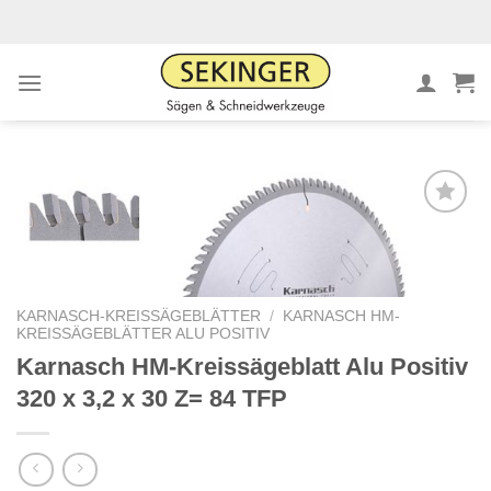
Zum
Inhalt
springen
Meine
Sägen
hinzufügen
KARNASCH-KREISSÄGEBLÄTTER
/
KARNASCH HM-
KREISSÄGEBLÄTTER ALU POSITIV
Karnasch HM-Kreissägeblatt Alu Positiv
320 x 3,2 x 30 Z= 84 TFP