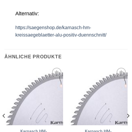
Alternativ:
https://saegenshop.de/karnasch-hm-
kreissaegeblaetter-alu-positiv-duennschnitt/
ÄHNLICHE PRODUKTE
Meine
Meine
Sägen
Sägen
hinzufügen
hinzufügen
Karnasch HM-
Karnasch HM-