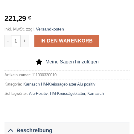
221,29
€
inkl. MwSt.
zzgl.
Versandkosten
Karnasch HM-Kreissägeblatt Alu Positiv 320 x 3,2 x 30 Z= 84 T
IN DEN WARENKORB
Meine Sägen hinzufügen
Artikelnummer:
111000320010
Kategorie:
Karnasch HM-Kreissägeblätter Alu positiv
Schlagwörter:
Alu-Positiv
,
HM-Kreissägeblätter
,
Karnasch
Beschreibung