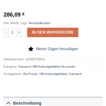
286,09
€
inkl. MwSt.
zzgl.
Versandkosten
Karnasch HM-Kreissägeblatt Alu Positiv 370 x 3,6 x 30 Z= 96 T
IN DEN WARENKORB
Meine Sägen hinzufügen
Artikelnummer:
111000370010
Kategorie:
Karnasch HM-Kreissägeblätter Alu positiv
Schlagwörter:
Alu-Positiv
,
HM-Kreissägeblätter
,
Karnasch
Beschreibung