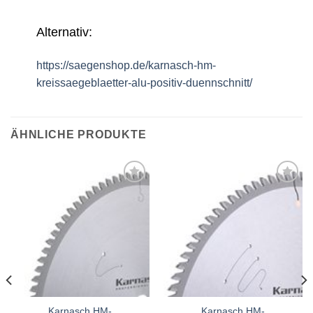
Alternativ:
https://saegenshop.de/karnasch-hm-
kreissaegeblaetter-alu-positiv-duennschnitt/
ÄHNLICHE PRODUKTE
Meine
Meine
Sägen
Sägen
hinzufügen
hinzufügen
Karnasch HM-
Karnasch HM-