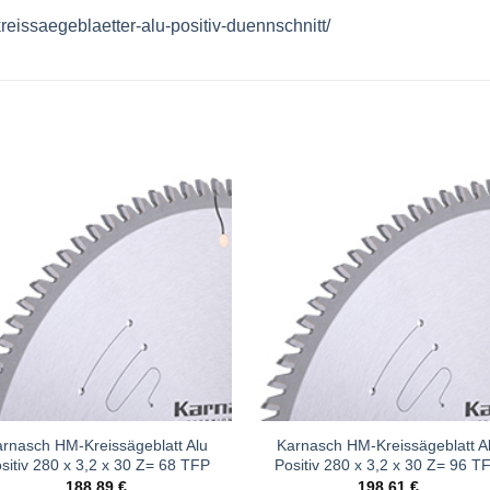
eissaegeblaetter-alu-positiv-duennschnitt/
Meine
Mein
Sägen
Säge
hinzufügen
hinzufü
rnasch HM-Kreissägeblatt Alu
Karnasch HM-Kreissägeblatt A
sitiv 280 x 3,2 x 30 Z= 68 TFP
Positiv 280 x 3,2 x 30 Z= 96 T
188,89
€
198,61
€