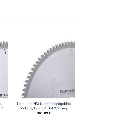
e
Meine
n
Sägen
gen
hinzufügen
lu
Karnasch HM-Kappkreissägeblatt
FP
550 x 4,8 x 30 Z= 64 WZ neg.
361,09
€