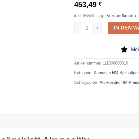
453,49
€
inkl. MwSt.
zzgl.
Versandkosten
Karnasch HM-Kreissägeblatt Al
IN DEN 
Mei
Artikelnummer:
111000600010
Kategorie:
Karnasch HM-Kreissägeblä
Schlagwörter:
Alu-Positiv
,
HM-Kreiss