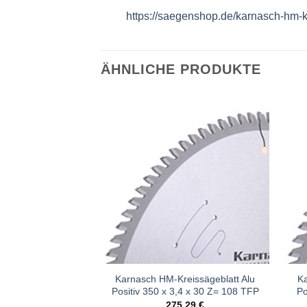
https://saegenshop.de/karnasch-hm-kr
ÄHNLICHE PRODUKTE
Meine
Meine
Sägen
Sägen
hinzufügen
hinzufügen
eissägeblatt Alu
Karnasch HM-Kreissägeblatt Alu
Ka
,4 x 30 Z= 72 TFP
Positiv 350 x 3,4 x 30 Z= 108 TFP
Po
,73
€
275,29
€