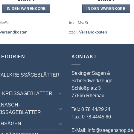
IN DEN WARENKORB
IN DEN WARENKORB
 MwSt.
inkl. MwSt.
Versandkosten
zzgl.
Versandkosten
TEGORIEN
KONTAKT
Sekinger Sägen &
TALLKREISSÄGEBLÄTTER
Schneidwerkzeuge
Schloßplatz 3
-KREISSÄGEBLÄTTER
77866 Rheinau
RNASCH-
Tel.: 0 78 44/29 24
EISSÄGEBLÄTTER
Fax: 0 78 44/45 60
CHSÄGEN
E-Mail: info@saegenshop.de