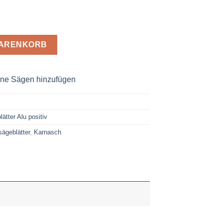
u Positiv 600 x 4,6 x 30 Z= 140 TFP Menge
WARENKORB
ne Sägen hinzufügen
tter Alu positiv
ägeblätter
,
Karnasch