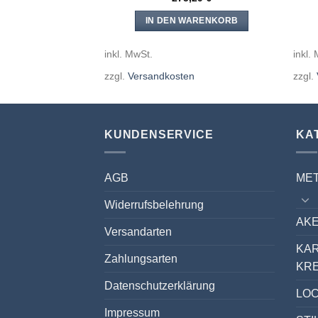
WARENKORB
IN DEN WARENKORB
inkl. MwSt.
inkl.
en
zzgl.
Versandkosten
zzgl.
KUNDENSERVICE
KA
AGB
ME
Widerrufsbelehrung
AKE
Versandarten
KA
Zahlungsarten
KR
Datenschutzerklärung
LO
Impressum