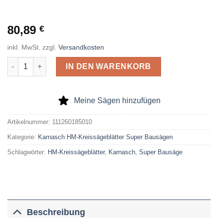
80,89
€
inkl. MwSt.
zzgl.
Versandkosten
Karnasch HM-Kreissägeblatt Super Bausäge 185 x 2,8 x 20/16 
IN DEN WARENKORB
Meine Sägen hinzufügen
Artikelnummer:
111260185010
Kategorie:
Karnasch HM-Kreissägeblätter Super Bausägen
Schlagwörter:
HM-Kreissägeblätter
,
Karnasch
,
Super Bausäge
Beschreibung