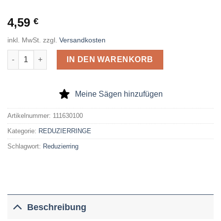
4,59
€
inkl. MwSt.
zzgl.
Versandkosten
Reduzierring, geschliffen, außen gerändelt, Passung H7, 22 x
IN DEN WARENKORB
Meine Sägen hinzufügen
Artikelnummer:
111630100
Kategorie:
REDUZIERRINGE
Schlagwort:
Reduzierring
Beschreibung