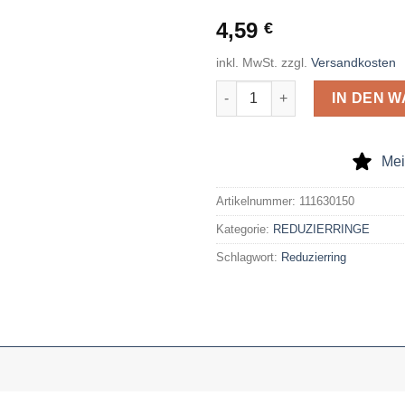
4,59
€
inkl. MwSt.
zzgl.
Versandkosten
Reduzierring, geschliffen, au
IN DEN 
Mei
Artikelnummer:
111630150
Kategorie:
REDUZIERRINGE
Schlagwort:
Reduzierring