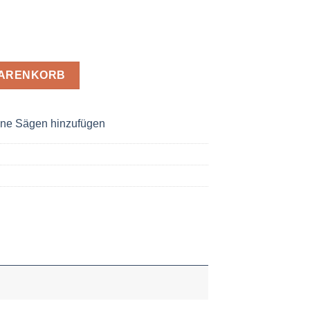
ßen gerändelt, Passung H7, 25,4 x 20 x 1,4mm Menge
WARENKORB
ne Sägen hinzufügen