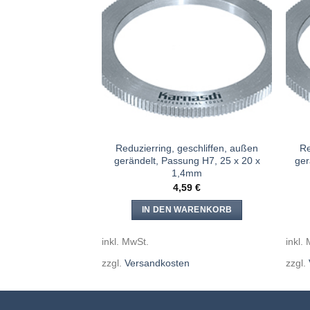
Meine
Meine
Sägen
Sägen
hinzufügen
hinzufügen
eschliffen, außen
Reduzierring, geschliffen, außen
Re
ung H7, 20 x 16 x
gerändelt, Passung H7, 25 x 20 x
ger
6mm
1,4mm
44
€
4,59
€
WARENKORB
IN DEN WARENKORB
inkl. MwSt.
inkl.
en
zzgl.
Versandkosten
zzgl.