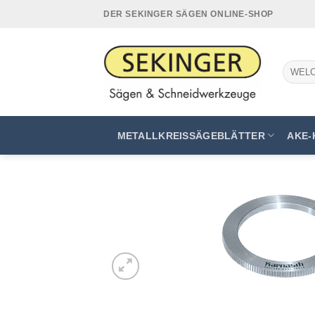
Zum
DER SEKINGER SÄGEN ONLINE-SHOP
Inhalt
springen
Suchen
nach:
METALLKREISSÄGEBLÄTTER
AKE-