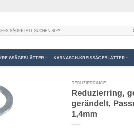
KREISSÄGEBLÄTTER
KARNASCH-KREISSÄGEBLÄTTER
REDUZIERRINGE
Reduzierring, g
gerändelt, Pass
Meine
1,4mm
Sägen
hinzufügen