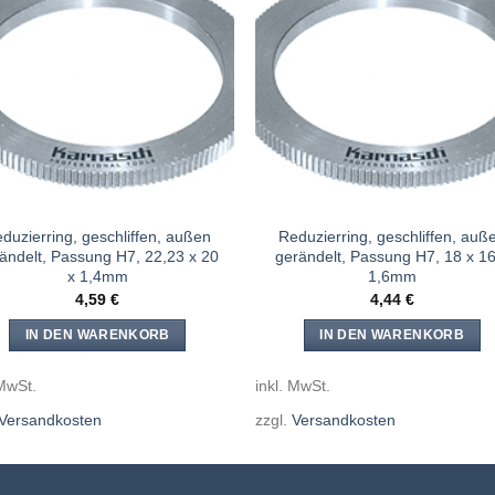
Meine
Mein
Sägen
Säge
hinzufügen
hinzufü
duzierring, geschliffen, außen
Reduzierring, geschliffen, auß
ändelt, Passung H7, 22,23 x 20
gerändelt, Passung H7, 18 x 16
x 1,4mm
1,6mm
4,59
€
4,44
€
IN DEN WARENKORB
IN DEN WARENKORB
 MwSt.
inkl. MwSt.
Versandkosten
zzgl.
Versandkosten