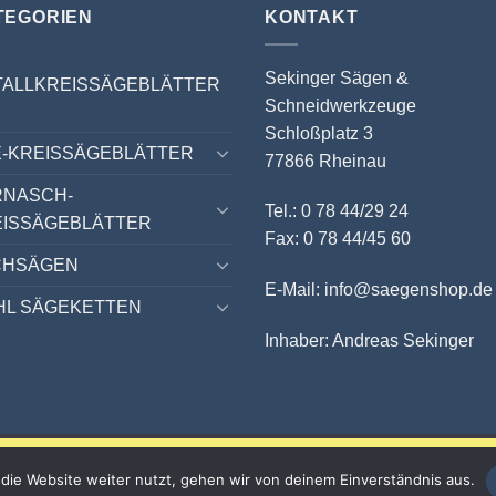
TEGORIEN
KONTAKT
Sekinger Sägen &
TALLKREISSÄGEBLÄTTER
Schneidwerkzeuge
Schloßplatz 3
-KREISSÄGEBLÄTTER
77866 Rheinau
RNASCH-
Tel.: 0 78 44/29 24
EISSÄGEBLÄTTER
Fax: 0 78 44/45 60
CHSÄGEN
E-Mail: info@saegenshop.de
HL SÄGEKETTEN
Inhaber: Andreas Sekinger
10 % auf ALLES sichern!
die Website weiter nutzt, gehen wir von deinem Einverständnis aus.
Nur bis zum 31.08.2026 mit dem Gutscheincode SOMMER26