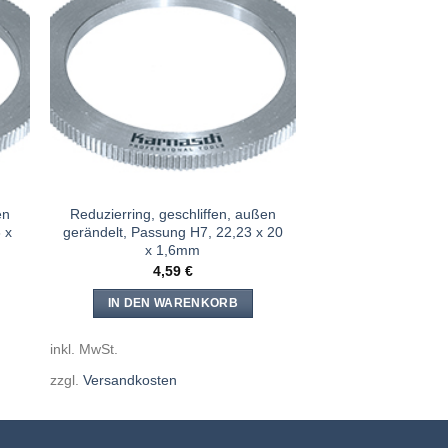
e
Meine
n
Sägen
gen
hinzufügen
en
Reduzierring, geschliffen, außen
 x
gerändelt, Passung H7, 22,23 x 20
x 1,6mm
4,59
€
IN DEN WARENKORB
inkl. MwSt.
zzgl.
Versandkosten