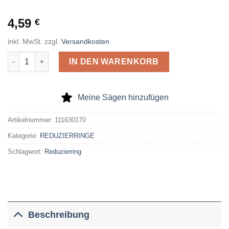
4,59
€
inkl. MwSt.
zzgl.
Versandkosten
Reduzierring, geschliffen, außen gerändelt, Passung H7, 30 x
IN DEN WARENKORB
Meine Sägen hinzufügen
Artikelnummer:
111630170
Kategorie:
REDUZIERRINGE
Schlagwort:
Reduzierring
Beschreibung