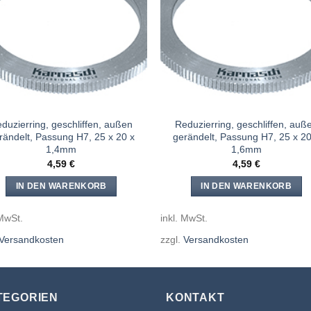
Meine
Mein
Sägen
Säge
hinzufügen
hinzufü
duzierring, geschliffen, außen
Reduzierring, geschliffen, auß
rändelt, Passung H7, 25 x 20 x
gerändelt, Passung H7, 25 x 20
1,4mm
1,6mm
4,59
€
4,59
€
IN DEN WARENKORB
IN DEN WARENKORB
 MwSt.
inkl. MwSt.
Versandkosten
zzgl.
Versandkosten
TEGORIEN
KONTAKT