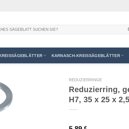
KREISSÄGEBLÄTTER
KARNASCH-KREISSÄGEBLÄTTER
REDUZIERRINGE
Reduzierring, g
H7, 35 x 25 x 2
Meine
Sägen
hinzufügen
5,89
€