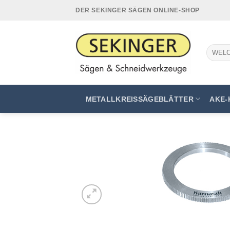
Zum
DER SEKINGER SÄGEN ONLINE-SHOP
Inhalt
springen
Suchen
nach:
METALLKREISSÄGEBLÄTTER
AKE-