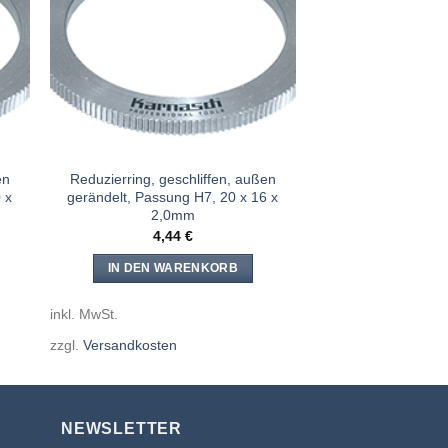
e
Meine
n
Sägen
gen
hinzufügen
en
Reduzierring, geschliffen, außen
 x
gerändelt, Passung H7, 20 x 16 x
2,0mm
4,44
€
IN DEN WARENKORB
inkl. MwSt.
zzgl.
Versandkosten
NEWSLETTER