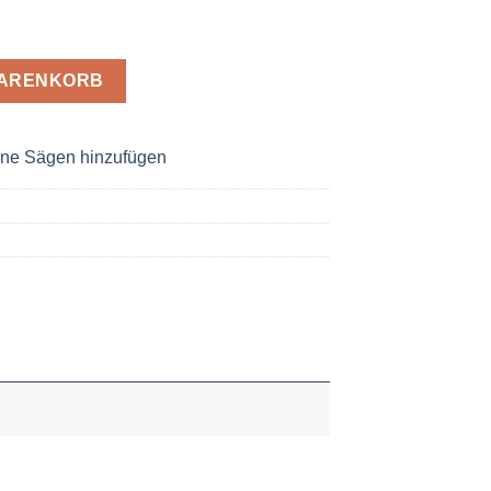
ssung H7, 35 x 25 x 2,5mm Menge
WARENKORB
ne Sägen hinzufügen