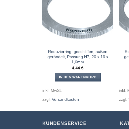
Meine
Meine
Sägen
Sägen
hinzufügen
hinzufügen
eschliffen, außen
Reduzierring, geschliffen, außen
Re
ung H7, 22,23 x 20
gerändelt, Passung H7, 20 x 16 x
ge
,4mm
1,6mm
59
€
4,44
€
WARENKORB
IN DEN WARENKORB
inkl. MwSt.
inkl.
en
zzgl.
Versandkosten
zzgl.
KUNDENSERVICE
KA