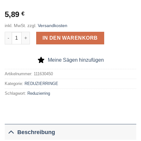
5,89
€
inkl. MwSt.
zzgl.
Versandkosten
Reduzierring, geschliffen, Passung H7, 35 x 30 x 1,8mm Menge
IN DEN WARENKORB
Meine Sägen hinzufügen
Artikelnummer:
111630450
Kategorie:
REDUZIERRINGE
Schlagwort:
Reduzierring
Beschreibung