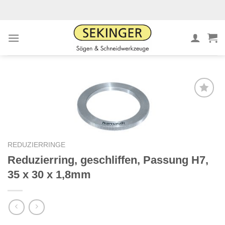
Zum
Inhalt
springen
Meine
Sägen
hinzufügen
REDUZIERRINGE
Reduzierring, geschliffen, Passung H7,
35 x 30 x 1,8mm