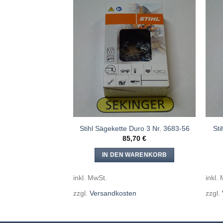
Meine
Meine
Sägen
Sägen
hinzufügen
hinzufügen
 Super 3 Nr. 3626-
Stihl Sägekette Duro 3 Nr. 3683-56
St
84
85,70
€
,00
€
IN DEN WARENKORB
WARENKORB
inkl. MwSt.
inkl.
zzgl.
Versandkosten
zzgl.
en