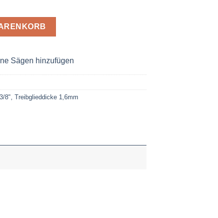
2-54 Menge
WARENKORB
ne Sägen hinzufügen
 3/8", Treibglieddicke 1,6mm