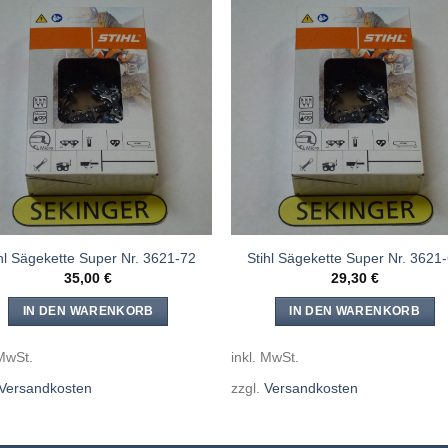
Meine
Mein
Sägen
Säge
hinzufügen
hinzufü
ihl Sägekette Super Nr. 3621-72
Stihl Sägekette Super Nr. 3621
35,00
€
29,30
€
IN DEN WARENKORB
IN DEN WARENKORB
 MwSt.
inkl. MwSt.
Versandkosten
zzgl.
Versandkosten