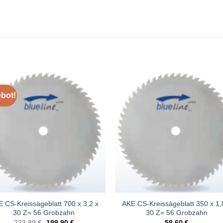
bot!
Meine
Mein
Sägen
Säge
hinzufügen
hinzufü
 CS-Kreissägeblatt 700 x 3,2 x
AKE CS-Kreissägeblatt 350 x 1,
30 Z= 56 Grobzahn
30 Z= 56 Grobzahn
Ursprünglicher
Aktueller
223,89
€
199,90
€
58,60
€