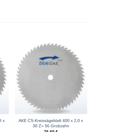
e
Meine
n
Sägen
gen
hinzufügen
8 x
AKE CS-Kreissägeblatt 400 x 2,0 x
30 Z= 56 Grobzahn
76,60
€