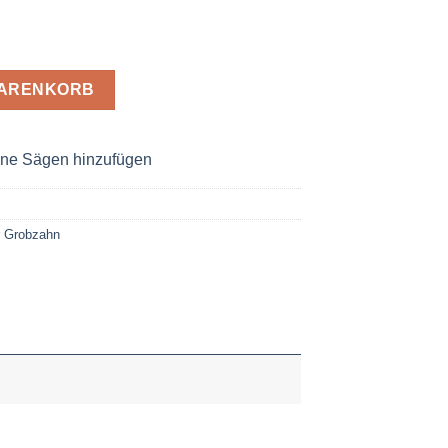
3,0 x 30 Z= 56 Grobzahn Menge
WARENKORB
ne Sägen hinzufügen
r Grobzahn