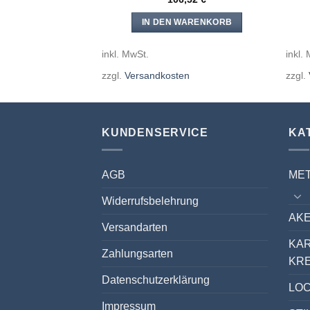
WARENKORB
IN DEN WARENKORB
inkl. MwSt.
inkl.
en
zzgl.
Versandkosten
zzgl.
KUNDENSERVICE
KA
AGB
ME
Widerrufsbelehrung
AKE
Versandarten
KA
Zahlungsarten
KR
Datenschutzerklärung
LO
Impressum