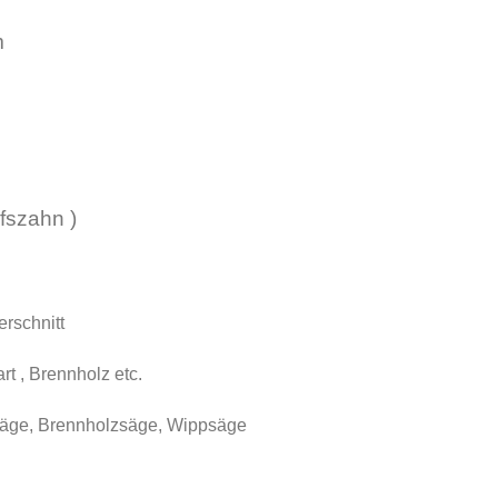
m
fszahn )
rschnitt
rt , Brennholz etc.
säge, Brennholzsäge, Wippsäge