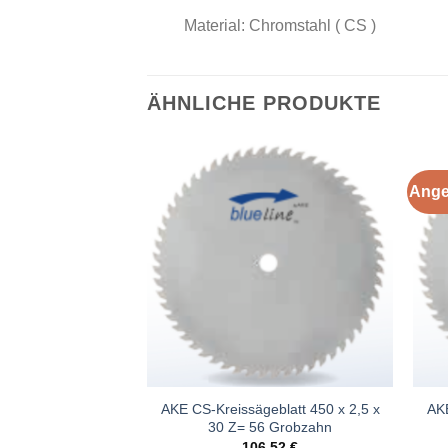
Material: Chromstahl ( CS )
ÄHNLICHE PRODUKTE
Ange
Meine
Meine
Sägen
Sägen
hinzufügen
hinzufügen
eblatt 600 x 2,8 x
AKE CS-Kreissägeblatt 450 x 2,5 x
AKE
6 Grobzahn
30 Z= 56 Grobzahn
,64
€
106,52
€