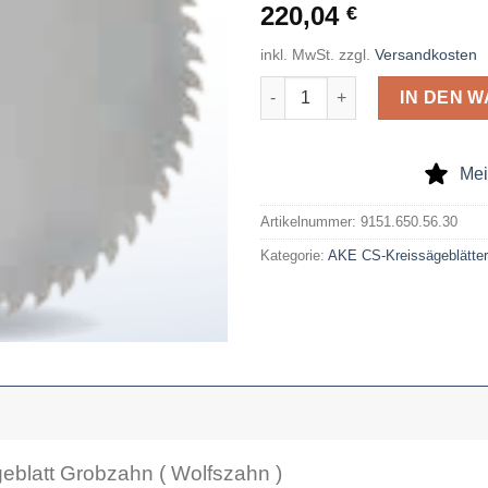
220,04
€
inkl. MwSt.
zzgl.
Versandkosten
AKE CS-Kreissägeblatt 650 x 
IN DEN 
Mei
Artikelnummer:
9151.650.56.30
Kategorie:
AKE CS-Kreissägeblätte
eblatt Grobzahn ( Wolfszahn )