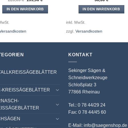
Preis
Preis
war:
ist:
IN DEN WARENKORB
IN DEN WARENKORB
223,89 €
199,90 €.
 MwSt.
inkl. MwSt.
Versandkosten
zzgl.
Versandkosten
TEGORIEN
KONTAKT
Sekinger Sägen &
TALLKREISSÄGEBLÄTTER
Schneidwerkzeuge
Schloßplatz 3
-KREISSÄGEBLÄTTER
77866 Rheinau
RNASCH-
Tel.: 0 78 44/29 24
EISSÄGEBLÄTTER
Fax: 0 78 44/45 60
CHSÄGEN
E-Mail: info@saegenshop.de