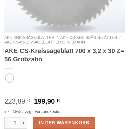
AKE-KREISSÄGEBLÄTTER
/
AKE-CS-KREISSÄGEBLÄTTER
/
AKE CS-KREISSÄGEBLÄTTER GROBZAHN
AKE CS-Kreissägeblatt 700 x 3,2 x 30 Z=
56 Grobzahn
Ursprünglicher
Aktueller
223,89
199,90
€
€
Preis
Preis
inkl. MwSt.
zzgl.
Versandkosten
war:
ist:
AKE CS-Kreissägeblatt 700 x 3,2 x 30 Z= 56 Grobzahn Menge
223,89 €
199,90 €.
IN DEN WARENKORB