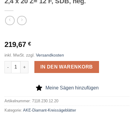
2,4 x 20 Z= 12 F, SDB, neg.
219,67
€
inkl. MwSt.
zzgl.
Versandkosten
AKE Diamant Kreissägeblatt DP 230 x 2,4 x 20 Z= 12 F, SDB, ne
IN DEN WARENKORB
Meine Sägen hinzufügen
Artikelnummer:
7118.230.12.20
Kategorie:
AKE-Diamant-Kreissägeblätter