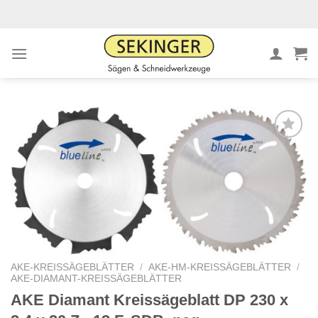
Zum
Inhalt
springen
Meine
Sägen
hinzufügen
AKE-KREISSÄGEBLÄTTER
/
AKE-HM-KREISSÄGEBLÄTTER
/
AKE-DIAMANT-KREISSÄGEBLÄTTER
AKE Diamant Kreissägeblatt DP 230 x