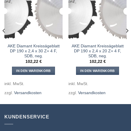
Meine
Meine
Sägen
Sägen
hinzufügen
hinzufügen
AKE Diamant Kreissägeblatt
AKE Diamant Kreissägeblatt
DP 190 x 2,4 x 30 Z= 4 F,
DP 190 x 2,4 x 20 Z= 4 F,
SDB, neg.
SDB, neg.
102,22
€
102,22
€
IN DEN WARENKORB
IN DEN WARENKORB
inkl. MwSt.
inkl. MwSt.
zzgl.
Versandkosten
zzgl.
Versandkosten
KUNDENSERVICE