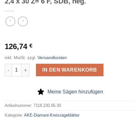
2,4 x 30 Z= 6 F, SDB, neg.
126,74
€
inkl. MwSt.
zzgl.
Versandkosten
AKE Diamant Kreissägeblatt DP 230 x 2,4 x 30 Z= 6 F, SDB, neg
IN DEN WARENKORB
Meine Sägen hinzufügen
Artikelnummer:
7118.230.06.30
Kategorie:
AKE-Diamant-Kreissägeblätter