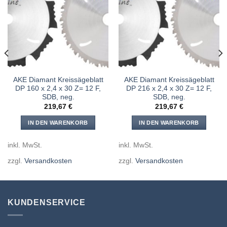
Meine
Meine
Sägen
Sägen
hinzufügen
hinzufügen
AKE Diamant Kreissägeblatt
AKE Diamant Kreissägeblatt
DP 160 x 2,4 x 30 Z= 12 F,
DP 216 x 2,4 x 30 Z= 12 F,
SDB, neg.
SDB, neg.
219,67
€
219,67
€
IN DEN WARENKORB
IN DEN WARENKORB
inkl. MwSt.
inkl. MwSt.
zzgl.
Versandkosten
zzgl.
Versandkosten
KUNDENSERVICE