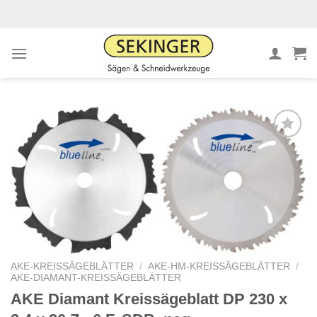
Zum
Inhalt
springen
Meine
Sägen
hinzufügen
AKE-KREISSÄGEBLÄTTER
/
AKE-HM-KREISSÄGEBLÄTTER
/
AKE-DIAMANT-KREISSÄGEBLÄTTER
AKE Diamant Kreissägeblatt DP 230 x